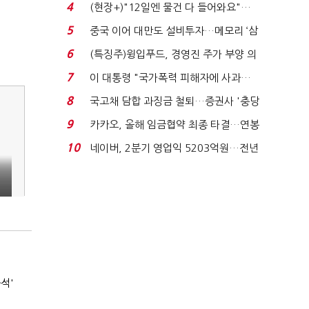
요"…'덜 똘똘한 한 채' 20...
4
(현장+)"12일엔 물건 다 들어와요"…
빈 매대 채우며 문 연 ...
5
중국 이어 대만도 설비투자…메모리 ‘삼
국전쟁’
6
(특징주)윙입푸드, 경영진 주가 부양 의
지에 상한가...
7
이 대통령 "국가폭력 피해자에 사과…
적극적 조사로 진...
8
국고채 담합 과징금 철퇴…증권사 '충당
금 폭탄' 우려...
9
카카오, 올해 임금협약 최종 타결…연봉
6.3% 인상·격려...
10
네이버, 2분기 영업익 5203억원…전년
비 0.2% 감소...
석'