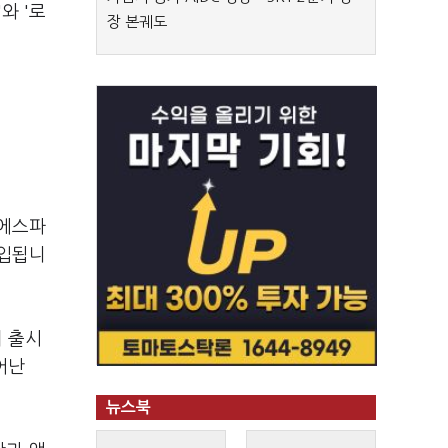
와 '로
장 본궤도
 에스파
도입됩니
이 출시
어난
뉴스북