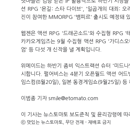
넷마블은 검증 받은 IP 활용작으로 하반기 시장을 
션 RPG '몬길: 스타 다이브', '일곱개의 대죄:
진이 참여한 MMORPG '뱀피르' 출시도 예정돼 
웹젠은 액션 RPG '드래곤소드'와 수집형 RPG '
카카오게임즈는 9월 수집형 액션 RPG '가디스오더
엄' 등 다섯 개 신작을 낼 계획입니다.
위메이드는 하반기 좀비 익스트랙션 슈터 '미드나잇
시합니다. 펄어비스는 4분기 오픈월드 액션 어드벤
임스컴(8월20일), 일본 동경게임쇼(9월25일)
이범종 기자 smile@etomato.com
이 기사는 뉴스토마토 보도준칙 및 윤리강령에 따
ⓒ 맛있는 뉴스토마토, 무단 전재 - 재배포 금지