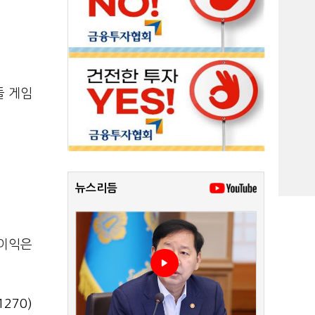
들 게임
뉴스리듬
업이익은
270)