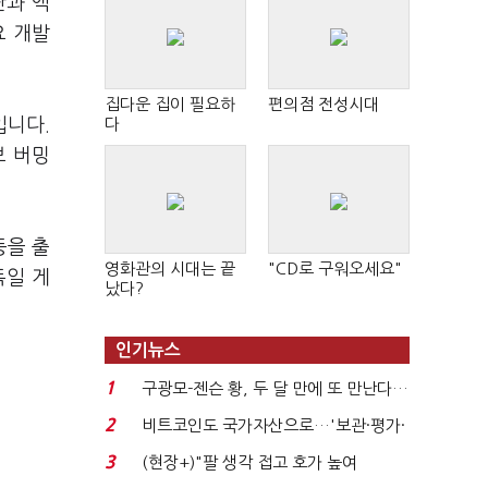
판과 액
요 개발
집다운 집이 필요하
편의점 전성시대
입니다.
다
브 버밍
등을 출
영화관의 시대는 끝
"CD로 구워오세요"
독일 게
났다?
인기뉴스
1
구광모-젠슨 황, 두 달 만에 또 만난다…
로봇·AI 등 논...
2
비트코인도 국가자산으로…'보관·평가·
처분' 기준은 ...
3
(현장+)"팔 생각 접고 호가 높여