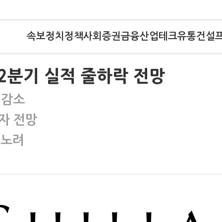
속보
정치
정책
사회
증권
금융
산업
테크
유통
건설
2분기 실적 줄하락 전망
 감소
자 전망
 노려