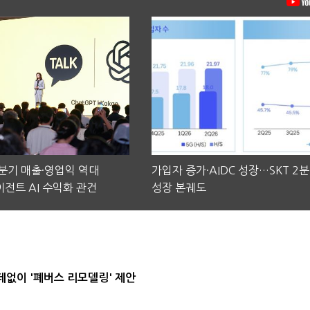
2분기 매출·영업익 역대
가입자 증가·AIDC 성장…SKT 2
전트 AI 수익화 관건
성장 본궤도
데없이 '폐버스 리모델링' 제안