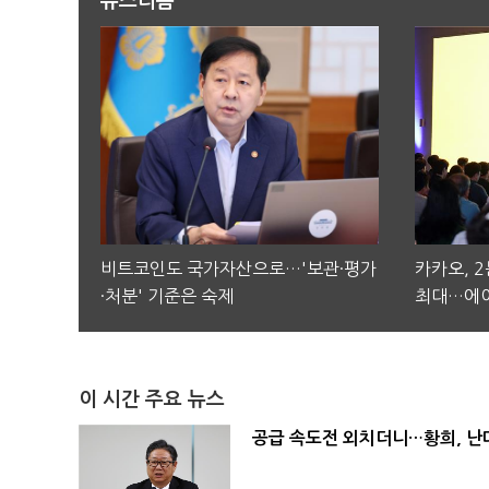
뉴스리듬
비트코인도 국가자산으로…'보관·평가
카카오, 
·처분' 기준은 숙제
최대…에이
이 시간 주요 뉴스
공급 속도전 외치더니…황희, 난