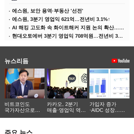
에스원, 보안 용역·부동산 '선전'
에스원, 3분기 영업익 621억…전년비 3.1%↑
AI 해킹 고도화 속 화이트해커 지원 논의 확산…'버그바운티' 재조명
현대오토에버 3분기 영업익 708억원…전년비 34.8%↑
뉴스리듬
비트코인도
카카오, 2분기
가입자 증가
국가자산으로…'
매출·영업익 역대
·AIDC 성장…
보관·평가·처분'
최대…에이전트
SKT 2분기 성장
기준은 숙제
AI 수익화 관건
본궤도
주요 뉴스