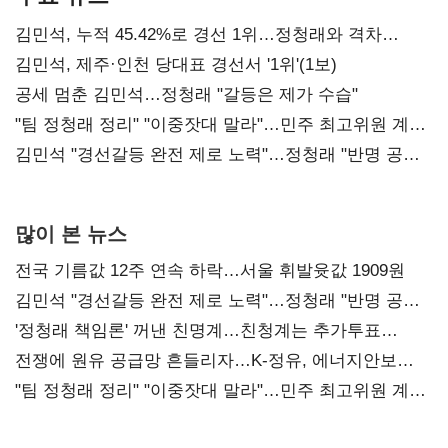
김민석, 누적 45.42%로 경선 1위…정청래와 격차
0.86%p(2보)
김민석, 제주·인천 당대표 경선서 '1위'(1보)
공세 멈춘 김민석…정청래 "갈등은 제가 수습"
"팀 정청래 정리" "이중잣대 말라"…민주 최고위원 계파
다툼 격화
김민석 "경선갈등 완전 제로 노력"…정청래 "반명 공세
사과부터"
많이 본 뉴스
전국 기름값 12주 연속 하락…서울 휘발윳값 1909원
김민석 "경선갈등 완전 제로 노력"…정청래 "반명 공세
사과부터"
'정청래 책임론' 꺼낸 친명계…친청계는 추가투표
때리기
전쟁에 원유 공급망 흔들리자…K-정유, 에너지안보
핵심으로 재부상
"팀 정청래 정리" "이중잣대 말라"…민주 최고위원 계파
다툼 격화