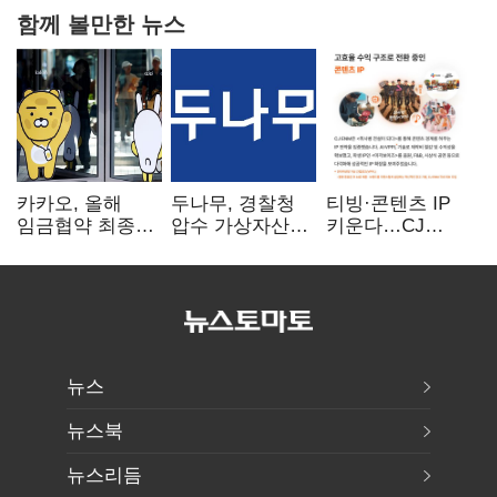
함께 볼만한 뉴스
카카오, 올해
두나무, 경찰청
티빙·콘텐츠 IP
임금협약 최종
압수 가상자산
키운다…CJ
타결…연봉 6.3%
보관 맡는다…
ENM, 하반기
인상·격려금
커스터디 사업
글로벌 확장 가속
300만원
최종 낙찰
뉴스
뉴스북
뉴스리듬