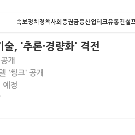
속보
정치
정책
사회
증권
금융
산업
테크
유통
건설
기술, '추론·경량화' 격전
 공개
델 '씽크' 공개
개 예정
상