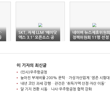
·
SKT, 자체 LLM '에이닷
네이버 뉴스제휴위원회
공
엑스 3.1' 오픈소스 공
정책위원회 11명 선정
개
이 기자의 최신글
(인사)우주항공청
높아진 부채비율 200% 문턱…가상자산업계 '생존 시험대
내년 코인 과세 강행…관건은 '취득가액 산정·자산 이동'
달 기지 전환 시동…나사·우주항공청 협력 강화