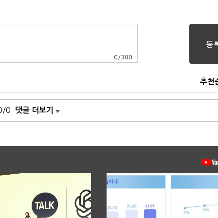
0
/
300
추천
0/0
댓글 더보기