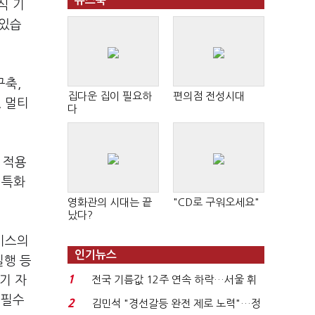
뉴스북
식 기
 있습
구축,
집다운 집이 필요하
편의점 전성시대
, 멀티
다
 적용
 특화
영화관의 시대는 끝
"CD로 구워오세요"
났다?
서비스의
인기뉴스
실행 등
1
기 자
전국 기름값 12주 연속 하락…서울 휘
발윳값 1909원...
 필수
2
김민석 "경선갈등 완전 제로 노력"…정