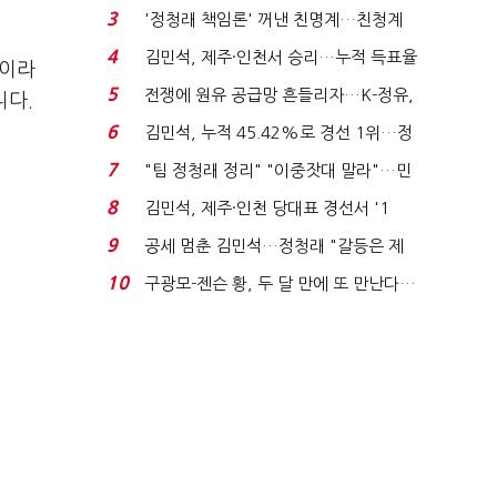
청래 "반명 공세 사...
3
'정청래 책임론' 꺼낸 친명계…친청계
는 추가투표 때리기...
4
김민석, 제주·인천서 승리…누적 득표율
"이라
'1위 탈환'(종합)...
5
전쟁에 원유 공급망 흔들리자…K-정유,
니다.
에너지안보 핵심...
6
김민석, 누적 45.42%로 경선 1위…정
청래와 격차 0.86%p(...
7
"팀 정청래 정리" "이중잣대 말라"…민
주 최고위원 계파 다...
8
김민석, 제주·인천 당대표 경선서 '1
위'(1보)...
9
공세 멈춘 김민석…정청래 "갈등은 제
가 수습"
10
구광모-젠슨 황, 두 달 만에 또 만난다…
로봇·AI 등 논...