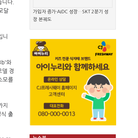
습니다.
모달
가입자 증가·AIDC 성장…SKT 2분기 성
장 본궤도
입니
b'와
모델 경
 소모를
까지
정식 출