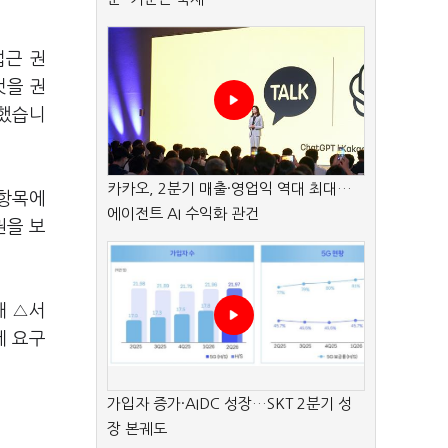
접근 권
것을 권
고했습니
카카오, 2분기 매출·영업익 역대 최대…
 항목에
에이전트 AI 수익화 관건
권을 보
해 △서
제 요구
가입자 증가·AIDC 성장…SKT 2분기 성
장 본궤도