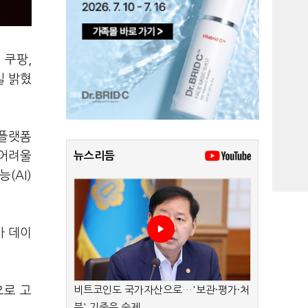
, 쿠팡,
일 밝혔
 플랫폼
 어려울
뉴스리듬
(AI)
가 데이
으로 고
비트코인도 국가자산으로…'보관·평가·처
분' 기준은 숙제