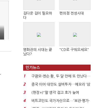
집다운 집이 필요하
편의점 전성시대
다
임
영화관의 시대는 끝
"CD로 구워오세요"
났다?
인기뉴스
'
1
구광모-젠슨 황, 두 달 만에 또 만난다…
로봇·AI 등 논...
2
중국 이어 대만도 설비투자…메모리 ‘삼
국전쟁’
3
(현장+)"팔 생각 접고 호가 높여
요"…'덜 똘똘한 한 채' 20...
4
비트코인도 국가자산으로…'보관·평가·
처분' 기준은 ...