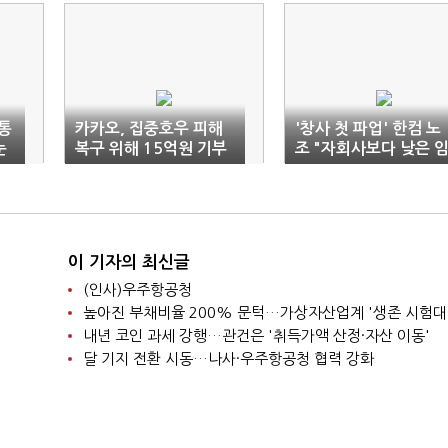
통
카카오, 집중호우 피해
'창사 첫 파업' 한컴 노
눈
복구 위해 15억원 기부
조 "자회사보다 낮은 
금인상률"
이 기자의 최신글
(인사)우주항공청
높아진 부채비율 200% 문턱…가상자산업계 '생존 시험대
내년 코인 과세 강행…관건은 '취득가액 산정·자산 이동'
달 기지 전환 시동…나사·우주항공청 협력 강화