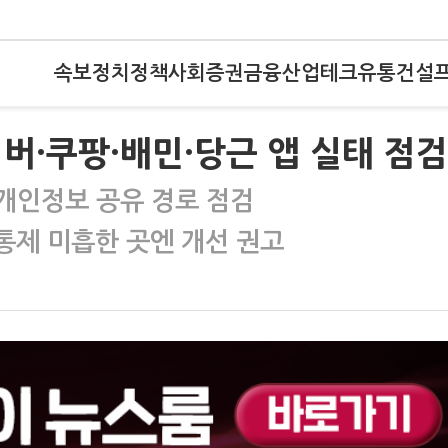
속보
정치
정책
사회
증권
금융
산업
테크
유통
건설
버·쿠팡·배민·당근 앱 실태 점검
 개인정보 공유 경로 점검
 통제 미흡한 곳엔 개선 권고