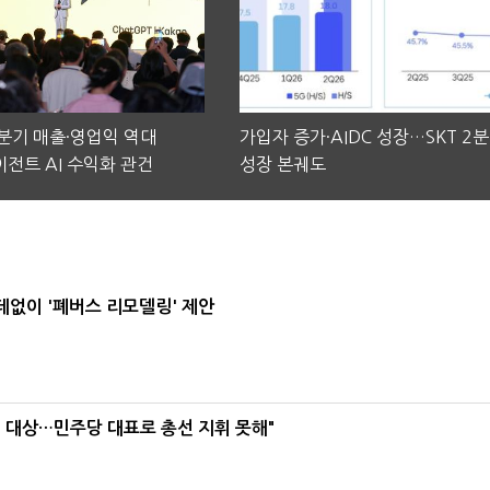
2분기 매출·영업익 역대
가입자 증가·AIDC 성장…SKT 2
전트 AI 수익화 관건
성장 본궤도
데없이 '폐버스 리모델링' 제안
택' 대상…민주당 대표로 총선 지휘 못해"