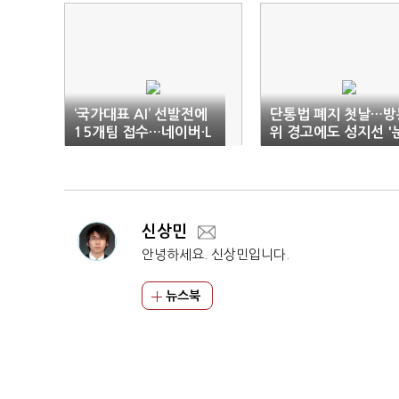
‘국가대표 AI’ 선발전에
단통법 폐지 첫날…방
15개팀 접수…네이버·L
위 경고에도 성지선 '
G 등 도전장
치 거래'
신상민
안녕하세요. 신상민입니다.
뉴스북