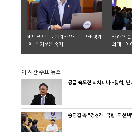
비트코인도 국가자산으로…'보관·평가
카카오, 
·처분' 기준은 숙제
최대…에이
이 시간 주요 뉴스
공급 속도전 외치더니…황희, 난
송영길 측 "정청래, 국힘 '역선