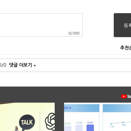
0
/
300
추천
0/0
댓글 더보기