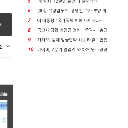
5
(현장+)"12일엔 물건 다 들어와요"…
빈 매대 채우며 문 연 ...
6
(특징주)윙입푸드, 경영진 주가 부양 의
지에 상한가...
7
이 대통령 "국가폭력 피해자에 사과…
적극적 조사로 진...
8
국고채 담합 과징금 철퇴…증권사 '충당
금 폭탄' 우려...
9
카카오, 올해 임금협약 최종 타결…연봉
순
6.3% 인상·격려...
10
네이버, 2분기 영업익 5203억원…전년
비 0.2% 감소...