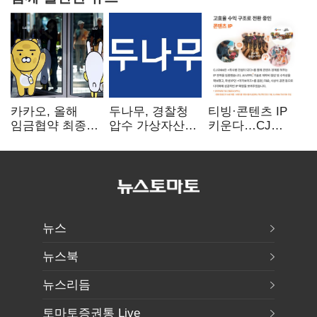
카카오, 올해
두나무, 경찰청
티빙·콘텐츠 IP
임금협약 최종
압수 가상자산
키운다…CJ
타결…연봉 6.3%
보관 맡는다…
ENM, 하반기
인상·격려금
커스터디 사업
글로벌 확장 가속
300만원
최종 낙찰
뉴스
뉴스북
뉴스리듬
토마토증권통 Live