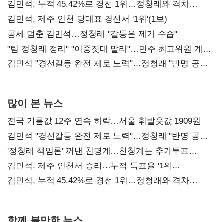
김민석, 누적 45.42%로 경선 1위…정청래와 격차
0.86%p(2보)
김민석, 제주·인천 당대표 경선서 '1위'(1보)
공세 멈춘 김민석…정청래 "갈등은 제가 수습"
"팀 정청래 정리" "이중잣대 말라"…민주 최고위원 계파
다툼 격화
김민석 "경선갈등 완전 제로 노력"…정청래 "반명 공세
사과부터"
많이 본 뉴스
전국 기름값 12주 연속 하락…서울 휘발윳값 1909원
김민석 "경선갈등 완전 제로 노력"…정청래 "반명 공세
사과부터"
'정청래 책임론' 꺼낸 친명계…친청계는 추가투표
때리기
김민석, 제주·인천서 승리…누적 득표율 '1위
탈환'(종합)
김민석, 누적 45.42%로 경선 1위…정청래와 격차
0.86%p(2보)
함께 볼만한 뉴스