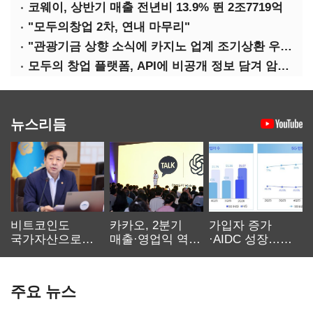
코웨이, 상반기 매출 전년비 13.9% 뛴 2조7719억
"모두의창업 2차, 연내 마무리"
"관광기금 상향 소식에 카지노 업계 조기상환 우려"
모두의 창업 플랫폼, API에 비공개 정보 담겨 암호키까지 새나갔다
뉴스리듬
비트코인도
카카오, 2분기
가입자 증가
국가자산으로…'
매출·영업익 역대
·AIDC 성장…
보관·평가·처분'
최대…에이전트
SKT 2분기 성장
기준은 숙제
AI 수익화 관건
본궤도
주요 뉴스