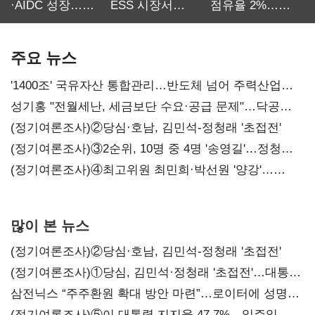
·AIDC 성장…
ESS 시장서
점유율 2%…
SKT 2분기 성장
‘격돌’
에이전트
본궤도
차별화가 관건
주요 뉴스
'1400조' 국유자산 통합관리…반도체 넘어 주력산업
구조혁신
성기홍 "전월세난, 세금보단 수요·공급 문제"…닥공
시사
(정기여론조사)②당심·호남, 김민석-정청래 '초접전'
(정기여론조사)③2순위, 10명 중 4명 '송영길'…정청래
'한 자릿수'
(정기여론조사)④최고위원 최민희·박선원 '양강'…
서미화·이성윤·임미애 뒤이어
많이 본 뉴스
(정기여론조사)②당심·호남, 김민석-정청래 '초접전'
(정기여론조사)①당심, 김민석·정청래 '초접전'…대통령
지지도 '50% 아래로'(종합)
삼전닉스 “주주환원 확대 방안 마련”…로이터에 성명
보내
(정기여론조사)⑤이 대통령 지지율 47.7%…일주일