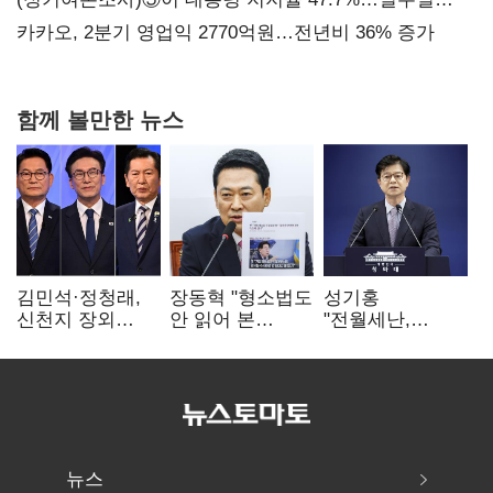
만에 다시 40%대
카카오, 2분기 영업익 2770억원…전년비 36% 증가
함께 볼만한 뉴스
김민석·정청래,
장동혁 "형소법도
성기홍
신천지 장외
안 읽어 본
"전월세난,
설전…송영길
대통령…빛의
세금보단 수요·
"호남 계몽 규탄"
속도로 무너질
공급 문제"…닥공
것"
시사
뉴스