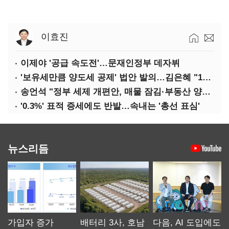
이효진
이제야 '공급 속도전'…문재인정부 데자뷔
'보유세만큼 양도세 공제' 법안 발의…김은혜 "1주택자 세 부담 완화"
송언석 "정부 세제 개편안, 매물 잠김·부동산 양극화 키운다"
'0.3%' 표적 증세에도 반발…속내는 '총선 표심'
뉴스리듬
가입자 증가
배터리 3사, 호남
다음, AI 도입에도