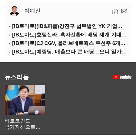
박예진
[IB토마토](IB&피플)강진구 법무법인 YK 기업거버넌스센터 센터장
[IB토마토]호텔신라, 흑자전환에 배당 재개 기대감…삼성생명도 웃을까
[IB토마토]CJ CGV, 올리브네트웍스 우선주 6개월 만에 상환…왜?
[IB토마토]예림당, 매출보다 큰 배당…오너 일가에 절반 간다
뉴스리듬
비트코인도
국가자산으로…'
보관·평가·처분'