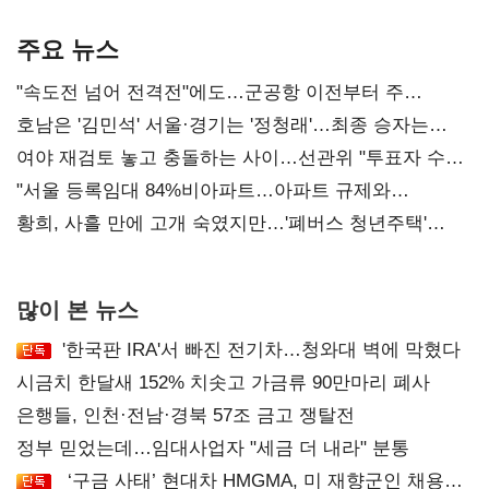
기준은 숙제
주요 뉴스
"속도전 넘어 전격전"에도…군공항 이전부터 주
52시간까지 '뇌관'
호남은 '김민석' 서울·경기는 '정청래'…최종 승자는
'안갯속'
여야 재검토 놓고 충돌하는 사이…선관위 "투표자 수
오차 당연"
"서울 등록임대 84%비아파트…아파트 규제와
달리해야"
황희, 사흘 만에 고개 숙였지만…'폐버스 청년주택'
후폭풍
많이 본 뉴스
'한국판 IRA'서 빠진 전기차…청와대 벽에 막혔다
시금치 한달새 152% 치솟고 가금류 90만마리 폐사
은행들, 인천·전남·경북 57조 금고 쟁탈전
정부 믿었는데…임대사업자 "세금 더 내라" 분통
‘구금 사태’ 현대차 HMGMA, 미 재향군인 채용