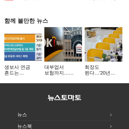
확대로 분위기 반전
함께 볼만한 뉴스
생보사 연금
대부업서
회장도
흔드는
보험까지…
뛴다…'20년
'증시변동성·
OK금융,
신한' vs '청라
장수리스크'
종합금융그룹
하나' 인천시금고
퍼즐 맞춘다
정면승부
뉴스
뉴스북