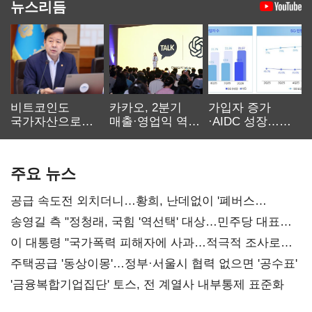
뉴스리듬
비트코인도
카카오, 2분기
가입자 증가
국가자산으로…'
매출·영업익 역대
·AIDC 성장…
보관·평가·처분'
최대…에이전트
SKT 2분기 성장
기준은 숙제
AI 수익화 관건
본궤도
주요 뉴스
공급 속도전 외치더니…황희, 난데없이 '폐버스
리모델링' 제안
송영길 측 "정청래, 국힘 '역선택' 대상…민주당 대표로
총선 지휘 못해"
이 대통령 "국가폭력 피해자에 사과…적극적 조사로
진실 밝혀야"
주택공급 '동상이몽'…정부·서울시 협력 없으면 '공수표'
'금융복합기업집단' 토스, 전 계열사 내부통제 표준화