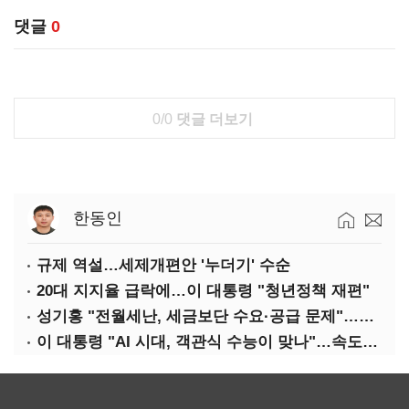
댓글
0
0/0
댓글 더보기
한동인
규제 역설…세제개편안 '누더기' 수순
20대 지지율 급락에…이 대통령 "청년정책 재편"
성기홍 "전월세난, 세금보단 수요·공급 문제"…닥공 시사
이 대통령 "AI 시대, 객관식 수능이 맞나"…속도전 '경계'