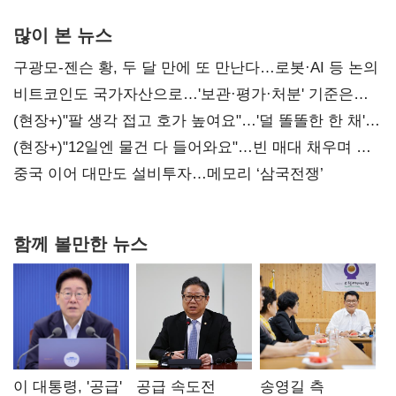
많이 본 뉴스
구광모-젠슨 황, 두 달 만에 또 만난다…로봇·AI 등 논의
비트코인도 국가자산으로…'보관·평가·처분' 기준은
숙제
(현장+)"팔 생각 접고 호가 높여요"…'덜 똘똘한 한 채'
20억 키맞추기
(현장+)"12일엔 물건 다 들어와요"…빈 매대 채우며 문
연 홈플러스
중국 이어 대만도 설비투자…메모리 ‘삼국전쟁’
함께 볼만한 뉴스
이 대통령, '공급'
공급 속도전
송영길 측