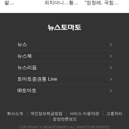
팔
외치더니…황희,
"정청래, 국힘
걷어붙였는데…
난데없이 '폐버스
'역선택' 대상…
여 내부선
리모델링' 제안
민주당 대표로
'부동산
총선 지휘 못해"
망언'(종합)
뉴스
뉴스북
뉴스리듬
토마토증권통 Live
IB토마토
회사소개
개인정보취급방침
서비스 이용약관
고충처리
정정반론보도
COPYRIGHT © NEWSTOMATO. ALL RIGHTS RESERVED.