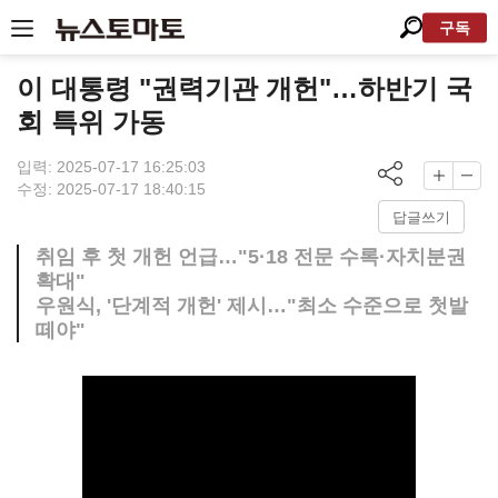
구독
이 대통령 "권력기관 개헌"…하반기 국
회 특위 가동
입력: 2025-07-17 16:25:03
수정: 2025-07-17 18:40:15
답글쓰기
취임 후 첫 개헌 언급…"5·18 전문 수록·자치분권
확대"
우원식, '단계적 개헌' 제시…"최소 수준으로 첫발
떼야"