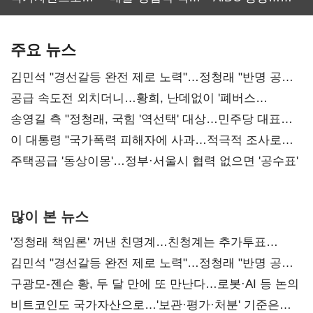
보관·평가·처분'
최대…에이전트
SKT 2분기 성장
기준은 숙제
AI 수익화 관건
본궤도
주요 뉴스
김민석 "경선갈등 완전 제로 노력"…정청래 "반명 공세
사과부터"
공급 속도전 외치더니…황희, 난데없이 '폐버스
리모델링' 제안
송영길 측 "정청래, 국힘 '역선택' 대상…민주당 대표로
총선 지휘 못해"
이 대통령 "국가폭력 피해자에 사과…적극적 조사로
진실 밝혀야"
주택공급 '동상이몽'…정부·서울시 협력 없으면 '공수표'
많이 본 뉴스
'정청래 책임론' 꺼낸 친명계…친청계는 추가투표
때리기
김민석 "경선갈등 완전 제로 노력"…정청래 "반명 공세
사과부터"
구광모-젠슨 황, 두 달 만에 또 만난다…로봇·AI 등 논의
비트코인도 국가자산으로…'보관·평가·처분' 기준은