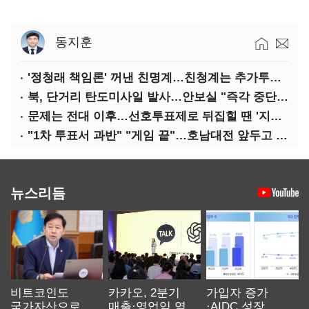
동지훈
'정청래 책임론' 꺼낸 친명계…친청계는 추가투표 때리기
북, 단거리 탄도미사일 발사…안보실 "즉각 중단 촉구"
문제는 전대 이후…선호투표제로 뒤집힐 땐 '지지층 불복'
"1차 투표서 과반" "게임 끝"…호남대전 앞두고 '충돌'
뉴스리듬
비트코인도
카카오, 2분기
가입자 증가
국가자산으로…'
매출·영업익 역대
·AIDC 성장…