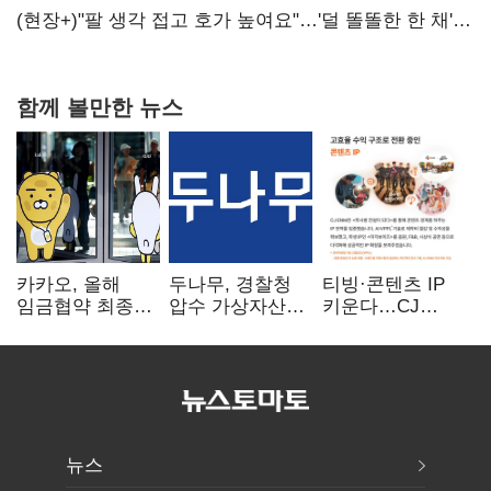
숙제
(현장+)"팔 생각 접고 호가 높여요"…'덜 똘똘한 한 채'
20억 키맞추기
함께 볼만한 뉴스
카카오, 올해
두나무, 경찰청
티빙·콘텐츠 IP
임금협약 최종
압수 가상자산
키운다…CJ
타결…연봉 6.3%
보관 맡는다…
ENM, 하반기
인상·격려금
커스터디 사업
글로벌 확장 가속
300만원
최종 낙찰
뉴스