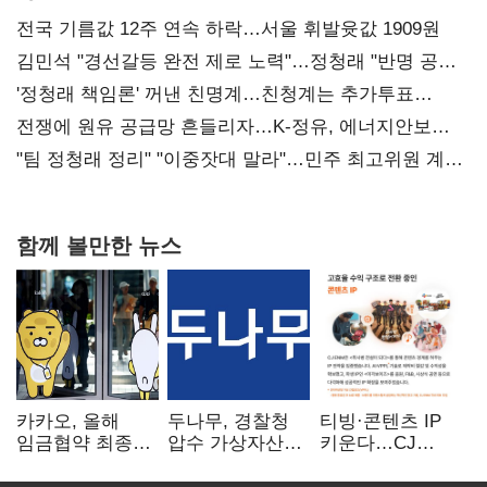
전국 기름값 12주 연속 하락…서울 휘발윳값 1909원
김민석 "경선갈등 완전 제로 노력"…정청래 "반명 공세
사과부터"
'정청래 책임론' 꺼낸 친명계…친청계는 추가투표
때리기
전쟁에 원유 공급망 흔들리자…K-정유, 에너지안보
핵심으로 재부상
"팀 정청래 정리" "이중잣대 말라"…민주 최고위원 계파
다툼 격화
함께 볼만한 뉴스
카카오, 올해
두나무, 경찰청
티빙·콘텐츠 IP
임금협약 최종
압수 가상자산
키운다…CJ
타결…연봉 6.3%
보관 맡는다…
ENM, 하반기
인상·격려금
커스터디 사업
글로벌 확장 가속