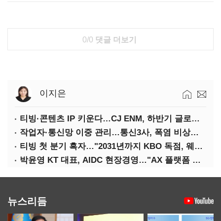
0/0
댓글 더보기
이지은
티빙·콘텐츠 IP 키운다…CJ ENM, 하반기 글로벌 확장 가속
작업자·통신망 이중 관리…통신3사, 폭염 비상대응 돌입
티빙 첫 분기 흑자…"2031년까지 KBO 독점, 웨이브 합병도 속도"
박윤영 KT 대표, AIDC 현장경영…"AX 플랫폼 핵심 인프라로 키운다"
뉴스리듬