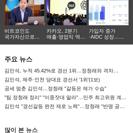
비트코인도
카카오, 2분기
가입자 증가
국가자산으로…'
매출·영업익 역대
·AIDC 성장…
보관·평가·처분'
최대…에이전트
SKT 2분기 성장
기준은 숙제
AI 수익화 관건
본궤도
주요 뉴스
김민석, 누적 45.42%로 경선 1위…정청래와 격차
0.86%p(2보)
김민석, 제주·인천 당대표 경선서 '1위'(1보)
공세 멈춘 김민석…정청래 "갈등은 제가 수습"
"팀 정청래 정리" "이중잣대 말라"…민주 최고위원 계파
다툼 격화
김민석 "경선갈등 완전 제로 노력"…정청래 "반명 공세
사과부터"
많이 본 뉴스