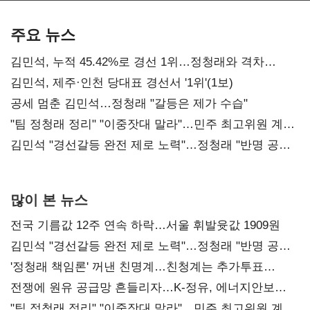
기준은 숙제
AI 수익화 관건
본궤도
주요 뉴스
김민석, 누적 45.42%로 경선 1위…정청래와 격차
0.86%p(2보)
김민석, 제주·인천 당대표 경선서 '1위'(1보)
공세 멈춘 김민석…정청래 "갈등은 제가 수습"
"팀 정청래 정리" "이중잣대 말라"…민주 최고위원 계파
다툼 격화
김민석 "경선갈등 완전 제로 노력"…정청래 "반명 공세
사과부터"
많이 본 뉴스
전국 기름값 12주 연속 하락…서울 휘발윳값 1909원
김민석 "경선갈등 완전 제로 노력"…정청래 "반명 공세
사과부터"
'정청래 책임론' 꺼낸 친명계…친청계는 추가투표
때리기
전쟁에 원유 공급망 흔들리자…K-정유, 에너지안보
핵심으로 재부상
"팀 정청래 정리" "이중잣대 말라"…민주 최고위원 계파