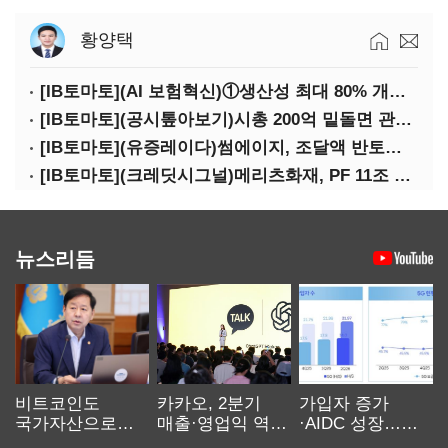
황양택
[IB토마토](AI 보험혁신)①생산성 최대 80% 개선…현실은 '실행 격차'
[IB토마토](공시톺아보기)시총 200억 밑돌면 관리종목…상폐 피하려면
[IB토마토](유증레이다)썸에이지, 조달액 반토막…시총 200억 못 넘으면 철회
[IB토마토](크레딧시그널)메리츠화재, PF 11조 노출…부동산 사업성 저하 우려
뉴스리듬
비트코인도
카카오, 2분기
가입자 증가
국가자산으로…'
매출·영업익 역대
·AIDC 성장…
보관·평가·처분'
최대…에이전트
SKT 2분기 성장