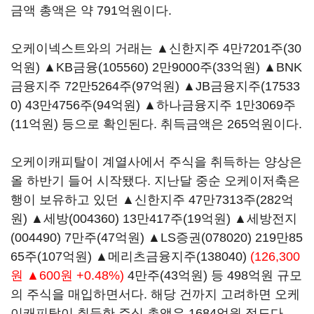
금액 총액은 약 791억원이다.
오케이넥스트와의 거래는 ▲신한지주 4만7201주(30
억원) ▲
KB금융(105560)
2만9000주(33억원) ▲BNK
금융지주 72만5264주(97억원) ▲
JB금융지주(17533
0)
43만4756주(94억원) ▲하나금융지주 1만3069주
(11억원) 등으로 확인된다. 취득금액은 265억원이다.
오케이캐피탈이 계열사에서 주식을 취득하는 양상은
올 하반기 들어 시작됐다. 지난달 중순 오케이저축은
행이 보유하고 있던 ▲신한지주 47만7313주(282억
원) ▲
세방(004360)
13만417주(19억원) ▲
세방전지
(004490)
7만주(47억원) ▲
LS증권(078020)
219만85
65주(107억원) ▲
메리츠금융지주(138040)
(126,300
원 ▲600원 +0.48%)
4만주(43억원) 등 498억원 규모
의 주식을 매입하면서다. 해당 건까지 고려하면 오케
이캐피탈이 취득한 주식 총액은 1684억원 정도다.