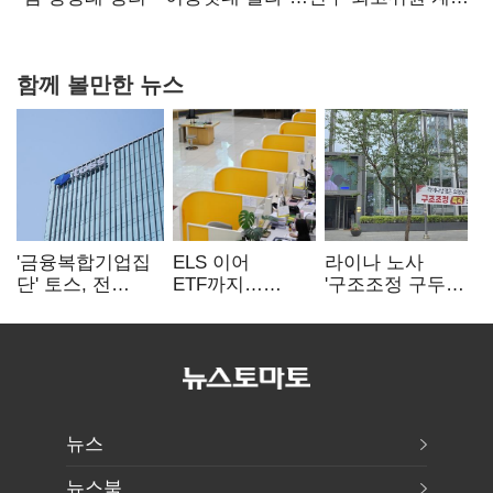
다툼 격화
함께 볼만한 뉴스
'금융복합기업집
ELS 이어
라이나 노사
단' 토스, 전
ETF까지…
'구조조정 구두
계열사 내부통제
고위험상품 판매
합의안' 도출
표준화
제동 걸린 은행
뉴스
뉴스북