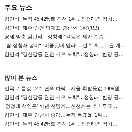
주요 뉴스
김민석, 누적 45.42%로 경선 1위…정청래와 격차
0.86%p(2보)
김민석, 제주·인천 당대표 경선서 '1위'(1보)
공세 멈춘 김민석…정청래 "갈등은 제가 수습"
"팀 정청래 정리" "이중잣대 말라"…민주 최고위원 계파
다툼 격화
김민석 "경선갈등 완전 제로 노력"…정청래 "반명 공세
사과부터"
많이 본 뉴스
전국 기름값 12주 연속 하락…서울 휘발윳값 1909원
김민석 "경선갈등 완전 제로 노력"…정청래 "반명 공세
사과부터"
'정청래 책임론' 꺼낸 친명계…친청계는 추가투표
때리기
김민석, 제주·인천서 승리…누적 득표율 '1위
탈환'(종합)
김민석, 누적 45.42%로 경선 1위…정청래와 격차