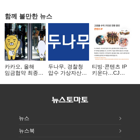
0.86%p(2보)
함께 볼만한 뉴스
카카오, 올해
두나무, 경찰청
티빙·콘텐츠 IP
임금협약 최종
압수 가상자산
키운다…CJ
타결…연봉 6.3%
보관 맡는다…
ENM, 하반기
인상·격려금
커스터디 사업
글로벌 확장 가속
300만원
최종 낙찰
뉴스
뉴스북