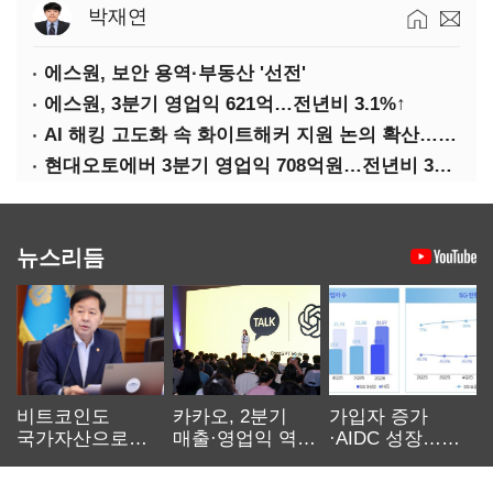
박재연
에스원, 보안 용역·부동산 '선전'
에스원, 3분기 영업익 621억…전년비 3.1%↑
AI 해킹 고도화 속 화이트해커 지원 논의 확산…'버그바운티' 재조명
현대오토에버 3분기 영업익 708억원…전년비 34.8%↑
뉴스리듬
비트코인도
카카오, 2분기
가입자 증가
국가자산으로…'
매출·영업익 역대
·AIDC 성장…
보관·평가·처분'
최대…에이전트
SKT 2분기 성장
기준은 숙제
AI 수익화 관건
본궤도