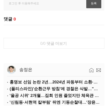
댓글
0
0/0
댓글 더보기
송정은
홍명보 선임 논란 2년…2024년 파동부터 소환·압색까지
(폴리스라인)'순환근무 방침'에 경찰은 삭발…"베테랑·수사력 보강 먼저"
'올공 시위' 2개월…집회 인원 줄었지만 체육관 봉쇄 계속
'신림동·서현역 칼부림' 뒤엔 기동순찰대…'장윤기 은폐·조작' 후엔 내부비리수사대