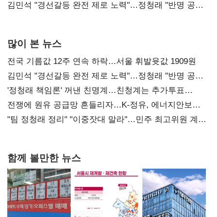
다툼 격화
김민석 "경선갈등 완전 제로 노력"…정청래 "반명 공세
사과부터"
많이 본 뉴스
전국 기름값 12주 연속 하락…서울 휘발윳값 1909원
김민석 "경선갈등 완전 제로 노력"…정청래 "반명 공세
사과부터"
'정청래 책임론' 꺼낸 친명계…친청계는 추가투표
때리기
전쟁에 원유 공급망 흔들리자…K-정유, 에너지안보
핵심으로 재부상
"팀 정청래 정리" "이중잣대 말라"…민주 최고위원 계파
다툼 격화
함께 볼만한 뉴스