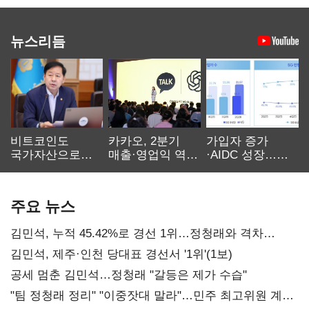
뉴스리듬
비트코인도
카카오, 2분기
가입자 증가
국가자산으로…'
매출·영업익 역대
·AIDC 성장…
보관·평가·처분'
최대…에이전트
SKT 2분기 성장
기준은 숙제
AI 수익화 관건
본궤도
주요 뉴스
김민석, 누적 45.42%로 경선 1위…정청래와 격차
0.86%p(2보)
김민석, 제주·인천 당대표 경선서 '1위'(1보)
공세 멈춘 김민석…정청래 "갈등은 제가 수습"
"팀 정청래 정리" "이중잣대 말라"…민주 최고위원 계파