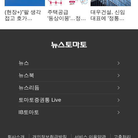
(현장+)"팔 생각
주택공급
대우건설, 신임
접고 호가
'동상이몽'…정부
대표에 '정통
높여요"…'덜
·서울시 협력
대우맨' 이강석
똘똘한 한 채'
없으면 '공수표'
부사장 내정
20억 키맞추기
뉴스
뉴스북
뉴스리듬
토마토증권통 Live
IB토마토
회사소개
개인정보취급방침
서비스 이용약관
고충처리