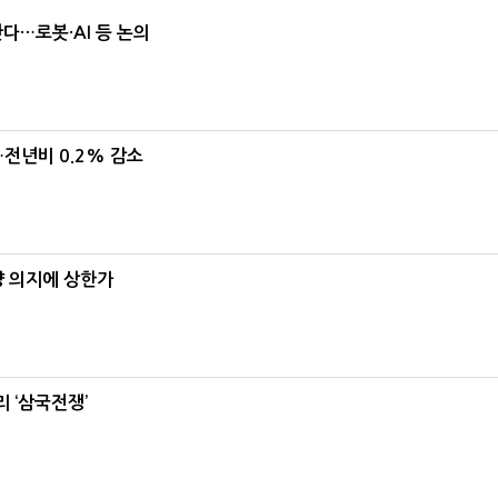
난다…로봇·AI 등 논의
…전년비 0.2% 감소
양 의지에 상한가
 ‘삼국전쟁’