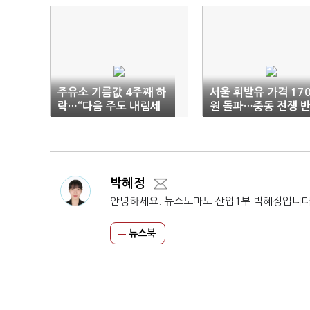
주유소 기름값 4주째 하
서울 휘발유 가격 17
락…“다음 주도 내림세
원 돌파…중동 전쟁 
예상”
영은 ‘아직’
박혜정
안녕하세요. 뉴스토마토 산업1부 박혜정입니다
뉴스북