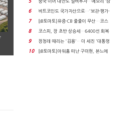
5
중국 이어 대만도 설비투자…메모리 ‘삼
국전쟁’
6
비트코인도 국가자산으로…'보관·평가·
처분' 기준은 ...
7
[IB토마토]유증·CB 줄줄이 무산…코스
닥 벌점 급증에 ...
8
코스피, 장 초반 상승세…6400선 회복
’
시도
9
정청래 때리는 '김용'…더 세진 '대통령
최측근' 입...
10
[IB토마토]아워홈 떠난 구미현, 본느에
340억 베팅…가...