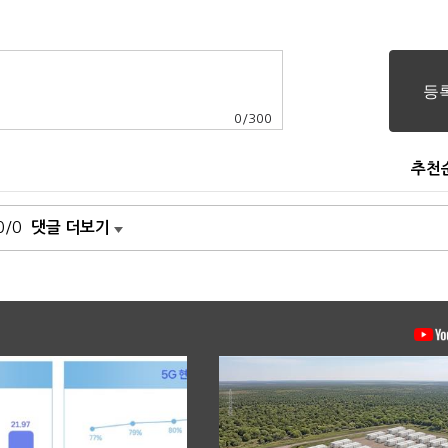
0
/
300
추천
0/0
댓글 더보기