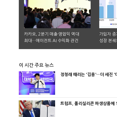
카카오, 2분기 매출·영업익 역대
가입자 증가
최대…에이전트 AI 수익화 관건
성장 본궤
이 시간 주요 뉴스
정청래 때리는 '김용'…더 세진 '
트럼프, 폴리실리콘 파생상품에 1