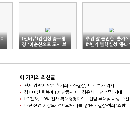
00
(인터뷰)김길성 중구청
추경 앞 불안한 '물가'
반
장 "이순신으로 도시 브
하반기 불확실성 '증대'
랜드화…명동스퀘어로
경제 활성화"
이 기자의 최신글
.
관세 압박에 답은 현지화…K-철강, 미국 투자 러시
정제마진 회복에 PX 반등까지…정유사 내년 실적 기대
LG전자, 19일 전사 확대경영회의…신임 류재철 사장 주관
내년 산업 기상도…“반도체·디플 ‘맑음’…철강·석화 ‘흐림’”