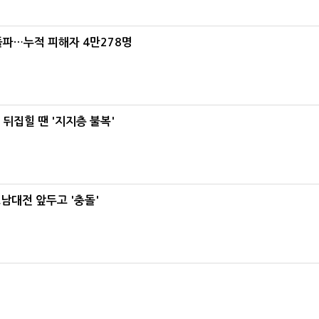
돌파…누적 피해자 4만278명
뒤집힐 땐 '지지층 불복'
호남대전 앞두고 '충돌'