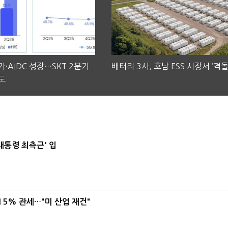
·AIDC 성장…SKT 2분기
배터리 3사, 호남 ESS 시장서 ‘격돌
도
대통령 최측근' 입
5% 관세…"미 산업 재건"