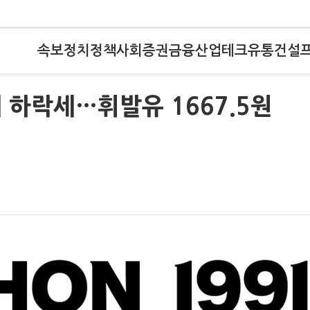
속보
정치
정책
사회
증권
금융
산업
테크
유통
건설
 하락세…휘발유 1667.5원