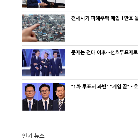
전세사기 피해주택 매입 1만호 
문제는 전대 이후…선호투표제로 
"1차 투표서 과반" "게임 끝"…
인기 뉴스