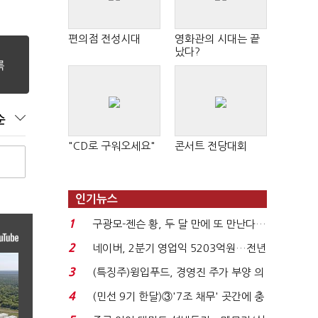
편의점 전성시대
영화관의 시대는 끝
났다?
순
"CD로 구워오세요"
콘서트 전당대회
인기뉴스
1
구광모-젠슨 황, 두 달 만에 또 만난다…
로봇·AI 등 논...
2
네이버, 2분기 영업익 5203억원…전년
비 0.2% 감소...
3
(특징주)윙입푸드, 경영진 주가 부양 의
지에 상한가...
4
(민선 9기 한달)③'7조 채무' 곳간에 충
격…추미애, 20년...