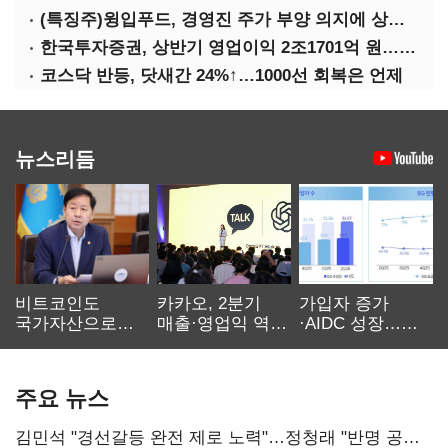
(특징주)윙입푸드, 경영진 주가 부양 의지에 상한가
한국투자증권, 상반기 영업이익 2조1701억 원… 전년비 89.1%↑
코스닥 반등, 닷새간 24%↑…1000선 회복은 언제
뉴스리듬
비트코인도
카카오, 2분기
가입자 증가
국가자산으로…'
매출·영업익 역대
·AIDC 성장…
보관·평가·처분'
최대…에이전트
SKT 2분기 성장
기준은 숙제
AI 수익화 관건
본궤도
주요 뉴스
김민석 "경선갈등 완전 제로 노력"…정청래 "반명 공세