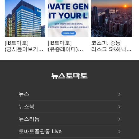
[IB토마토]
[IB토마토]
코스피, 중동
(공시톺아보기)
(유증레이다)
리스크·SK하닉
수주 공시, 왜
툴젠, 조달액
5% 급락에
바로 매출로
3분의 1 토막…
뒷걸음
잡히지 않을까
특허소송
비용부터 챙긴다
뉴스
뉴스북
뉴스리듬
토마토증권통 Live