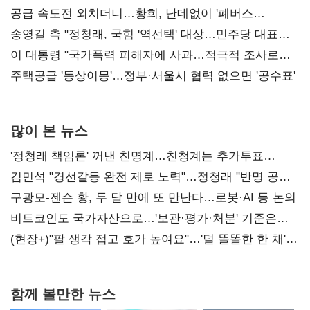
사과부터"
공급 속도전 외치더니…황희, 난데없이 '폐버스
리모델링' 제안
송영길 측 "정청래, 국힘 '역선택' 대상…민주당 대표로
총선 지휘 못해"
이 대통령 "국가폭력 피해자에 사과…적극적 조사로
진실 밝혀야"
주택공급 '동상이몽'…정부·서울시 협력 없으면 '공수표'
많이 본 뉴스
'정청래 책임론' 꺼낸 친명계…친청계는 추가투표
때리기
김민석 "경선갈등 완전 제로 노력"…정청래 "반명 공세
사과부터"
구광모-젠슨 황, 두 달 만에 또 만난다…로봇·AI 등 논의
비트코인도 국가자산으로…'보관·평가·처분' 기준은
숙제
(현장+)"팔 생각 접고 호가 높여요"…'덜 똘똘한 한 채'
20억 키맞추기
함께 볼만한 뉴스