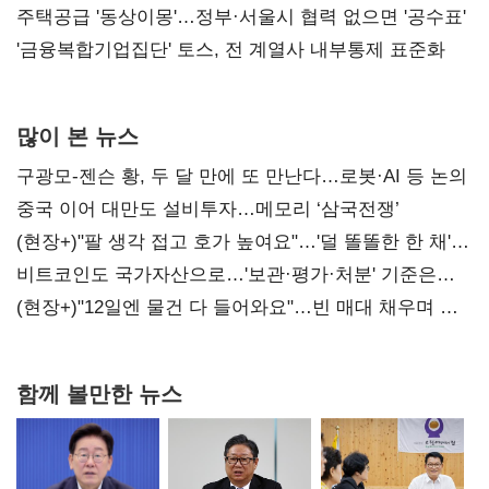
진실 밝혀야"
주택공급 '동상이몽'…정부·서울시 협력 없으면 '공수표'
'금융복합기업집단' 토스, 전 계열사 내부통제 표준화
많이 본 뉴스
구광모-젠슨 황, 두 달 만에 또 만난다…로봇·AI 등 논의
중국 이어 대만도 설비투자…메모리 ‘삼국전쟁’
(현장+)"팔 생각 접고 호가 높여요"…'덜 똘똘한 한 채'
20억 키맞추기
비트코인도 국가자산으로…'보관·평가·처분' 기준은
숙제
(현장+)"12일엔 물건 다 들어와요"…빈 매대 채우며 문
연 홈플러스
함께 볼만한 뉴스