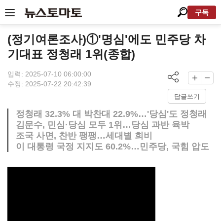
구독
(정기여론조사)①'명심'에도 민주당 차
기대표 정청래 1위(종합)
입력: 2025-07-10 06:00:00
수정: 2025-07-22 20:42:39
답글쓰기
정청래 32.3% 대 박찬대 22.9%…'당심'도 정청래
김문수, 민심·당심 모두 1위…당심 과반 육박
조국 사면, 찬반 팽팽…세대별 희비
이 대통령 국정 지지도 60.2%…민주당, 국힘 압도