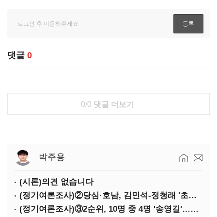
댓글
0
0/0
댓글 더보기
박주용
(시론)의견 없습니다
(정기여론조사)②당심·호남, 김민석-정청래 '초접전'
(정기여론조사)③2순위, 10명 중 4명 '송영길'…정청래 '한 자릿수'