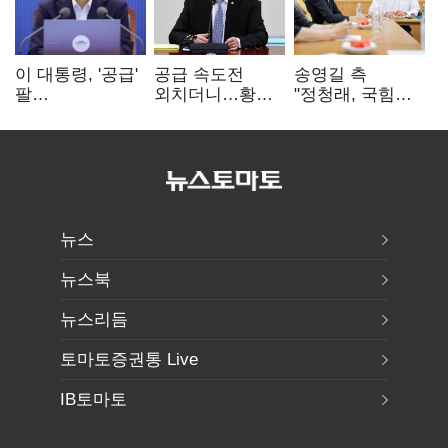
이 대통령, '공급'
공급 속도전
송영길 측
팔
외치더니…황희,
"정청래, 국힘
걷어붙였는데…
난데없이 '폐버스
'역선택' 대상…
여 내부선
리모델링' 제안
민주당 대표로
'부동산
총선 지휘 못해"
망언'(종합)
뉴스
뉴스북
뉴스리듬
토마토증권통 Live
IB토마토