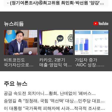
(정기여론조사)④최고위원 최민희·박선원 '양강'…서미화·이성윤·임미애 뒤이어
뉴스리듬
비트코인도
카카오, 2분기
가입자 증가
국가자산으로…'
매출·영업익 역대
·AIDC 성장…
보관·평가·처분'
최대…에이전트
SKT 2분기 성장
기준은 숙제
AI 수익화 관건
본궤도
주요 뉴스
공급 속도전 외치더니…황희, 난데없이 '폐버스
리모델링' 제안
송영길 측 "정청래, 국힘 '역선택' 대상…민주당 대표로
총선 지휘 못해"
이 대통령 "국가폭력 피해자에 사과…적극적 조사로