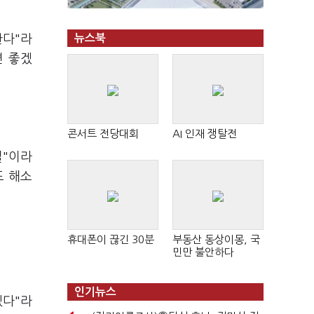
한다"라
뉴스북
면 좋겠
콘서트 전당대회
AI 인재 쟁탈전
실"이라
도 해소
휴대폰이 끊긴 30분
부동산 동상이몽, 국
민만 불안하다
인기뉴스
겠다"라