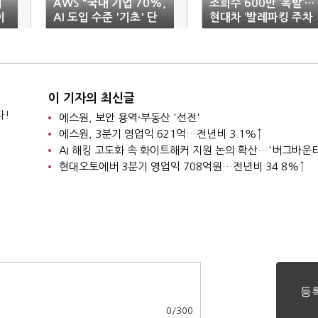
이
AWS "국내 기업 70%,
조회수 600만 ‘폭발’…
이
AI 도입 수준 '기초' 단
현대차 ‘발레파킹 주차
계"
로봇’
이 기자의 최신글
다!
에스원, 보안 용역·부동산 '선전'
에스원, 3분기 영업익 621억…전년비 3.1%↑
현대오토에버 3분기 영업익 708억원…전년비 34.8%↑
0
/
300