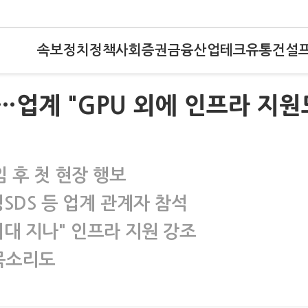
속보
정치
정책
사회
증권
금융
산업
테크
유통
건설
정부…업계 "GPU 외에 인프라 지원
 후 첫 현장 행보
DS 등 업계 관계자 참석
시대 지나" 인프라 지원 강조
 목소리도