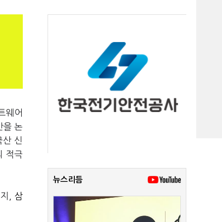
프트웨어
안을 논
국산 신
의 적극
뉴스리듬
이지,
삼