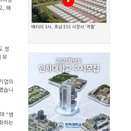
망처리장
, 해
배터리 3사, 호남 ESS 시장서 ‘격돌’
도 정
 유
 기업의
안했습니
며 "생
강화하는