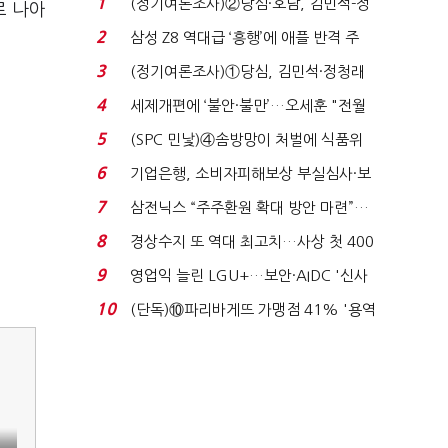
1
(정기여론조사)②당심·호남, 김민석-정
로 나아
청래 '초접전'...
2
삼성 Z8 역대급 ‘흥행’에 애플 반격 주
목…9월 ‘폴...
3
(정기여론조사)①당심, 김민석·정청래
'초접전'…대통령 ...
4
세제개편에 ‘불안·불만’…오세훈 "전월
세 구하기 더 ...
5
(SPC 민낯)④솜방망이 처벌에 식품위
생법 위반 반복...
6
기업은행, 소비자피해보상 부실심사·보
이스피싱 공시 ...
7
삼전닉스 “주주환원 확대 방안 마련”…
로이터에 성명...
8
경상수지 또 역대 최고치…사상 첫 400
억달러에 '3% 성...
9
영업익 늘린 LGU+…보안·AIDC '신사
업 드라이브'...
10
(단독)⑩파리바게뜨 가맹점 41% '용역
제빵기사 없어'…고...