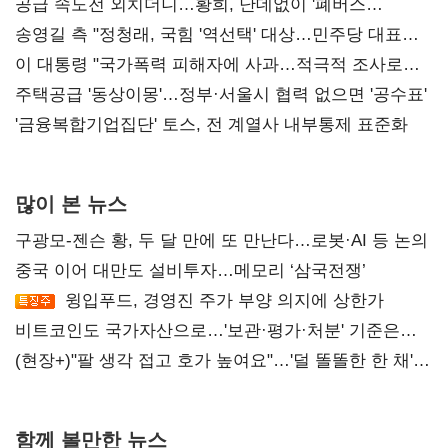
공급 속도전 외치더니…황희, 난데없이 '폐버스
리모델링' 제안
송영길 측 "정청래, 국힘 '역선택' 대상…민주당 대표로
총선 지휘 못해"
이 대통령 "국가폭력 피해자에 사과…적극적 조사로
진실 밝혀야"
주택공급 '동상이몽'…정부·서울시 협력 없으면 '공수표'
'금융복합기업집단' 토스, 전 계열사 내부통제 표준화
많이 본 뉴스
구광모-젠슨 황, 두 달 만에 또 만난다…로봇·AI 등 논의
중국 이어 대만도 설비투자…메모리 ‘삼국전쟁’
윙입푸드, 경영진 주가 부양 의지에 상한가
비트코인도 국가자산으로…'보관·평가·처분' 기준은
숙제
(현장+)"팔 생각 접고 호가 높여요"…'덜 똘똘한 한 채'
20억 키맞추기
함께 볼만한 뉴스