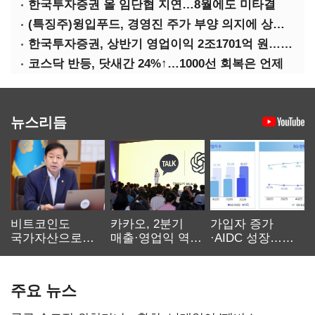
한국투자증권 올 임단협 지연…8월에도 미타결
(특징주)윙입푸드, 경영진 주가 부양 의지에 상한가
한국투자증권, 상반기 영업이익 2조1701억 원… 전년비 89.1%↑
코스닥 반등, 닷새간 24%↑…1000선 회복은 언제
뉴스리듬
비트코인도
카카오, 2분기
가입자 증가
국가자산으로…'
매출·영업익 역대
·AIDC 성장…
보관·평가·처분'
최대…에이전트
SKT 2분기 성장
기준은 숙제
AI 수익화 관건
본궤도
주요 뉴스