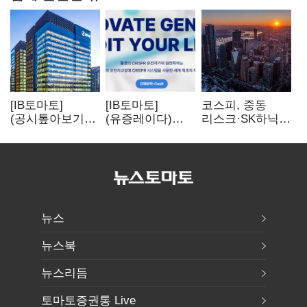
[IB토마토]
[IB토마토]
코스피, 중동
(공시톺아보기)
(유증레이다)
리스크·SK하닉
수주 공시, 왜
툴젠, 조달액
5% 급락에
바로 매출로
3분의 1 토막…
뒷걸음
잡히지 않을까
특허소송
비용부터 챙긴다
뉴스
뉴스북
뉴스리듬
토마토증권통 Live