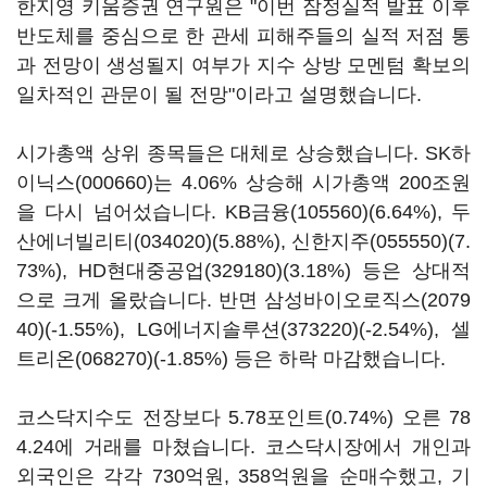
한지영 키움증권 연구원은 "이번 잠정실적 발표 이후
반도체를 중심으로 한 관세 피해주들의 실적 저점 통
과 전망이 생성될지 여부가 지수 상방 모멘텀 확보의
일차적인 관문이 될 전망"이라고 설명했습니다.
시가총액 상위 종목들은 대체로 상승했습니다.
SK하
이닉스(000660)
는 4.06% 상승해 시가총액 200조원
을 다시 넘어섰습니다.
KB금융(105560)
(6.64%),
두
산에너빌리티(034020)
(5.88%),
신한지주(055550)
(7.
73%),
HD현대중공업(329180)
(3.18%) 등은 상대적
으로 크게 올랐습니다. 반면
삼성바이오로직스(2079
40)
(-1.55%),
LG에너지솔루션(373220)
(-2.54%),
셀
트리온(068270)
(-1.85%) 등은 하락 마감했습니다.
코스닥지수도 전장보다 5.78포인트(0.74%) 오른 78
4.24에 거래를 마쳤습니다. 코스닥시장에서 개인과
외국인은 각각 730억원, 358억원을 순매수했고, 기