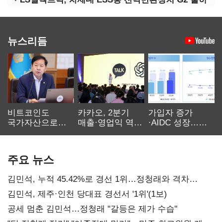
뉴스리듬
비트코인도
카카오, 2분기
가입자 증가
국가자산으로…'
매출·영업익 역대
·AIDC 성장…
보관·평가·처분'
최대…에이전트
SKT 2분기 성장
기준은 숙제
AI 수익화 관건
본궤도
주요 뉴스
김민석, 누적 45.42%로 경선 1위…정청래와 격차
0.86%p(2보)
김민석, 제주·인천 당대표 경선서 '1위'(1보)
공세 멈춘 김민석…정청래 "갈등은 제가 수습"