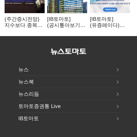
(주간증시전망)
[IB토마토]
[IB토마토]
지수보다 종목…
(공시톺아보기)
(유증레이다)
선별 장세
수주 공시, 왜
툴젠, 조달액
이어진다
바로 매출로
3분의 1 토막…
잡히지 않을까
특허소송
비용부터 챙긴다
뉴스
뉴스북
뉴스리듬
토마토증권통 Live
IB토마토