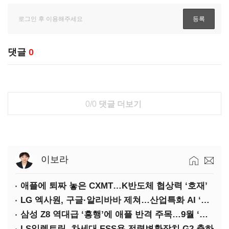
댓글
0
0/0
댓글 더보기
이보라
애플에 퇴짜 놓은 CXMT…K반도체 협상력 ‘호재’
LG 엑사원, 구글·알리바바 제쳐…산업특화 AI ‘속도’
삼성 Z8 역대급 ‘흥행’에 애플 반격 주목…9월 ‘폴더블 대전’
LS일렉트릭, 차세대 ESS용 전력변환장치 G2 출하