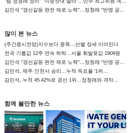
"팀 정청래 정리" "이중잣대 말라"…민주 최고위원 계파
다툼 격화
김민석 "경선갈등 완전 제로 노력"…정청래 "반명 공세
사과부터"
많이 본 뉴스
(주간증시전망)지수보다 종목…선별 장세 이어진다
전국 기름값 12주 연속 하락…서울 휘발윳값 1909원
김민석 "경선갈등 완전 제로 노력"…정청래 "반명 공세
사과부터"
김민석, 제주·인천서 승리…누적 득표율 '1위
탈환'(종합)
김민석, 누적 45.42%로 경선 1위…정청래와 격차
0.86%p(2보)
함께 볼만한 뉴스