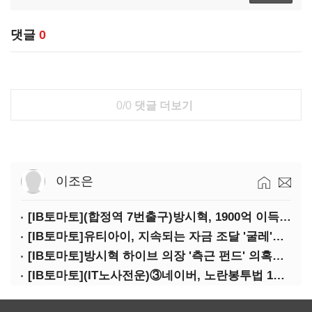
댓글
0
0/0
댓글 더보기
이조은
[IB토마토](합정역 7번출구)방시혁, 1900억 이득 논란…하이브 상장 진실은?
[IB토마토]유티아이, 지속되는 자금 조달 '굴레'…부채 리스크 고조
[IB토마토]방시혁 하이브 의장 '측근 펀드' 의혹…실상은 해외 투자 무산
[IB토마토](IT노사전운)③네이버, 노란봉투법 1호 되나…관건은 '진짜 주인'