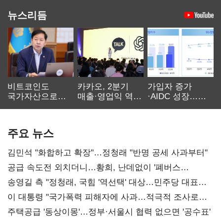
뉴스리듬
비트코인도
카카오, 2분기
가입자 증가
국가자산으로…'
매출·영업익 역대
·AIDC 성장…
보관·평가·처분'
최대…에이전트
SKT 2분기 성장
기준은 숙제
AI 수익화 관건
본궤도
주요 뉴스
김민석 "화합하고 확장"…정청래 "반명 공세 사과부터"
공급 속도전 외치더니…황희, 난데없이 '폐버스
리모델링' 제안
송영길 측 "정청래, 국힘 '역선택' 대상…민주당 대표로
총선 지휘 못해"
이 대통령 "국가폭력 피해자에 사과…적극적 조사로
진실 밝혀야"
주택공급 '동상이몽'…정부·서울시 협력 없으면 '공수표'