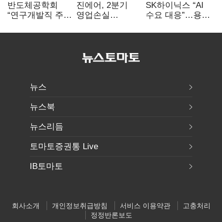
반도체공학회
진에어, 2분기
SK하이닉스 “AI
“연구개발직 주
영업손실
수요 대응”…용인
52시간제
731억…유가
·청주 팹에 54조
개선해야”
상승 여파
투자
뉴스
뉴스북
뉴스리듬
토마토증권통 Live
IB토마토
회사소개
개인정보취급방침
서비스 이용약관
고충처리
정정반론보도