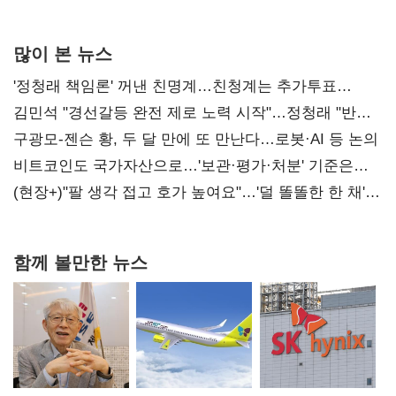
많이 본 뉴스
'정청래 책임론' 꺼낸 친명계…친청계는 추가투표
때리기
김민석 "경선갈등 완전 제로 노력 시작"…정청래 "반명
공세 사과부터"
구광모-젠슨 황, 두 달 만에 또 만난다…로봇·AI 등 논의
비트코인도 국가자산으로…'보관·평가·처분' 기준은
숙제
(현장+)"팔 생각 접고 호가 높여요"…'덜 똘똘한 한 채'
20억 키맞추기
함께 볼만한 뉴스