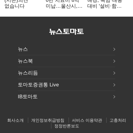
(시론)의견
6년 치료비 8억
해경, 폭염·태풍
없습니다
미납…울산시,
대비 '설비·함정'
중증 외국인 환자
현장 안전점검
대응 매뉴얼
만든다
뉴스
뉴스북
뉴스리듬
토마토증권통 Live
IB토마토
회사소개
개인정보취급방침
서비스 이용약관
고충처리
정정반론보도