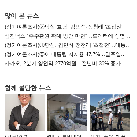
서미화·이성윤·임미애 뒤이어
많이 본 뉴스
(정기여론조사)②당심·호남, 김민석-정청래 '초접전'
삼전닉스 “주주환원 확대 방안 마련”…로이터에 성명
보내
(정기여론조사)①당심, 김민석·정청래 '초접전'…대통령
지지도 '50% 아래로'(종합)
(정기여론조사)⑤이 대통령 지지율 47.7%…일주일
만에 다시 40%대
카카오, 2분기 영업익 2770억원…전년비 36% 증가
함께 볼만한 뉴스