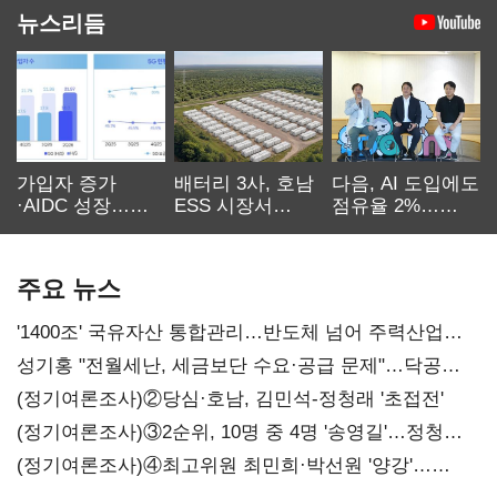
뉴스리듬
가입자 증가
배터리 3사, 호남
다음, AI 도입에도
·AIDC 성장…
ESS 시장서
점유율 2%…
SKT 2분기 성장
‘격돌’
에이전트
본궤도
차별화가 관건
주요 뉴스
'1400조' 국유자산 통합관리…반도체 넘어 주력산업
구조혁신
성기홍 "전월세난, 세금보단 수요·공급 문제"…닥공
시사
(정기여론조사)②당심·호남, 김민석-정청래 '초접전'
(정기여론조사)③2순위, 10명 중 4명 '송영길'…정청래
'한 자릿수'
(정기여론조사)④최고위원 최민희·박선원 '양강'…