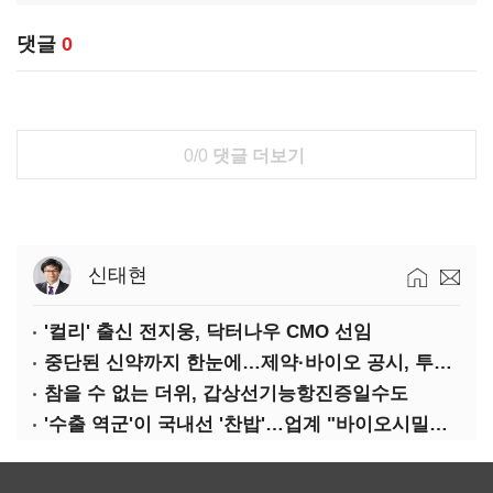
댓글
0
0/0
댓글 더보기
신태현
'컬리' 출신 전지웅, 닥터나우 CMO 선임
중단된 신약까지 한눈에…제약·바이오 공시, 투명해진다
참을 수 없는 더위, 갑상선기능항진증일수도
'수출 역군'이 국내선 '찬밥'…업계 "바이오시밀러 인센티브 다각화 필요"