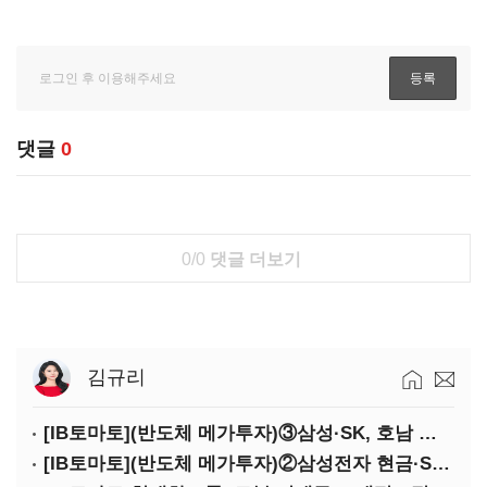
댓글
0
0/0
댓글 더보기
김규리
[IB토마토](반도체 메가투자)③삼성·SK, 호남 동시 출격…인력·협력사 쟁탈전
[IB토마토](반도체 메가투자)②삼성전자 현금·SDI 차입…엇갈린 2655조 투자체력