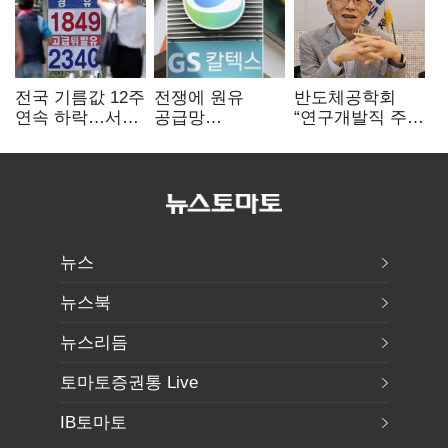
전국 기름값 12주
전쟁에 원유
반도체공학회
연속 하락…서울
공급망
“연구개발직 주
휘발윳값 1909원
흔들리자…K-
52시간제
정유, 에너지안보
개선해야”
핵심으로 재부상
뉴스
뉴스북
뉴스리듬
토마토증권통 Live
IB토마토