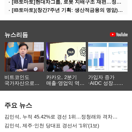
[IB토마토]현대차그룹, 로봇 지배구조 재편…정의선 1245억 추가 투입 유력
[IB토마토](창간7주년 기획: 생산적금융의 명암)③선택받은 산업, 커진 자금격차
뉴스리듬
비트코인도
카카오, 2분기
가입자 증가
국가자산으로…'
매출·영업익 역대
·AIDC 성장…
보관·평가·처분'
최대…에이전트
SKT 2분기 성장
기준은 숙제
AI 수익화 관건
본궤도
주요 뉴스
김민석, 누적 45.42%로 경선 1위…정청래와 격차
0.86%p(2보)
김민석, 제주·인천 당대표 경선서 '1위'(1보)