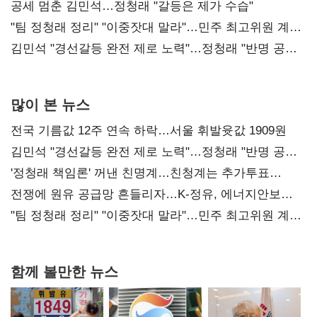
공세 멈춘 김민석…정청래 "갈등은 제가 수습"
"팀 정청래 정리" "이중잣대 말라"…민주 최고위원 계파
다툼 격화
김민석 "경선갈등 완전 제로 노력"…정청래 "반명 공세
사과부터"
많이 본 뉴스
전국 기름값 12주 연속 하락…서울 휘발윳값 1909원
김민석 "경선갈등 완전 제로 노력"…정청래 "반명 공세
사과부터"
'정청래 책임론' 꺼낸 친명계…친청계는 추가투표
때리기
전쟁에 원유 공급망 흔들리자…K-정유, 에너지안보
핵심으로 재부상
"팀 정청래 정리" "이중잣대 말라"…민주 최고위원 계파
다툼 격화
함께 볼만한 뉴스