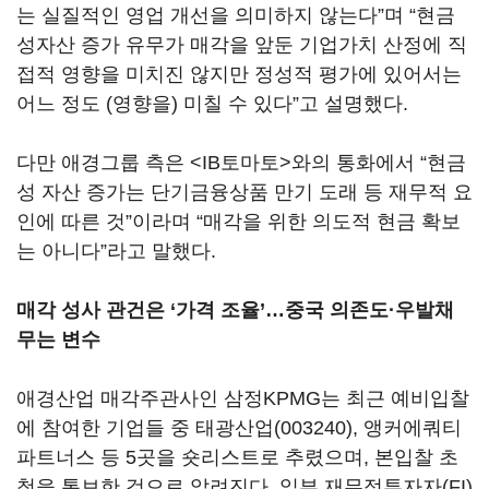
는 실질적인 영업 개선을 의미하지 않는다”며 “현금
성자산 증가 유무가 매각을 앞둔 기업가치 산정에 직
접적 영향을 미치진 않지만 정성적 평가에 있어서는
어느 정도 (영향을) 미칠 수 있다”고 설명했다.
다만 애경그룹 측은 <IB토마토>와의 통화에서 “현금
성 자산 증가는 단기금융상품 만기 도래 등 재무적 요
인에 따른 것”이라며 “매각을 위한 의도적 현금 확보
는 아니다”라고 말했다.
매각 성사 관건은 ‘가격 조율’…중국 의존도·우발채
무는 변수
애경산업 매각주관사인 삼정KPMG는 최근 예비입찰
에 참여한 기업들 중
태광산업(003240)
, 앵커에쿼티
파트너스 등 5곳을 숏리스트로 추렸으며, 본입찰 초
청을 통보한 것으로 알려진다. 일부 재무적투자자(FI)