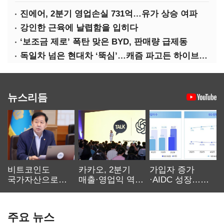
진에어, 2분기 영업손실 731억…유가 상승 여파
강인한 근육에 날렵함을 입히다
‘보조금 제로’ 폭탄 맞은 BYD, 판매량 급제동
독일차 넘은 현대차 ‘뚝심’…캐즘 파고든 하이브리드 역전극
뉴스리듬
비트코인도
카카오, 2분기
가입자 증가
국가자산으로…'
매출·영업익 역대
·AIDC 성장…
보관·평가·처분'
최대…에이전트
SKT 2분기 성장
기준은 숙제
AI 수익화 관건
본궤도
주요 뉴스