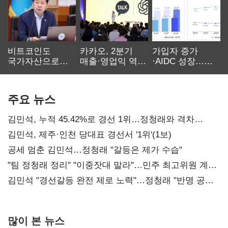
비트코인도
카카오, 2분기
가입자 증가
국가자산으로…'
매출·영업익 역대
·AIDC 성장…
보관·평가·처분'
최대…에이전트
SKT 2분기 성장
기준은 숙제
AI 수익화 관건
본궤도
주요 뉴스
김민석, 누적 45.42%로 경선 1위…정청래와 격차
0.86%p(2보)
김민석, 제주·인천 당대표 경선서 '1위'(1보)
공세 멈춘 김민석…정청래 "갈등은 제가 수습"
"팀 정청래 정리" "이중잣대 말라"…민주 최고위원 계파
다툼 격화
김민석 "경선갈등 완전 제로 노력"…정청래 "반명 공세
사과부터"
많이 본 뉴스