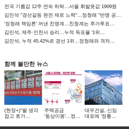
전국 기름값 12주 연속 하락…서울 휘발윳값 1909원
김민석 "경선갈등 완전 제로 노력"…정청래 "반명 공세
사과부터"
'정청래 책임론' 꺼낸 친명계…친청계는 추가투표
때리기
김민석, 제주·인천서 승리…누적 득표율 '1위
탈환'(종합)
김민석, 누적 45.42%로 경선 1위…정청래와 격차
0.86%p(2보)
함께 볼만한 뉴스
(현장+)"팔 생각
주택공급
대우건설, 신임
접고 호가
'동상이몽'…정부
대표에 '정통
높여요"…'덜
·서울시 협력
대우맨' 이강석
똘똘한 한 채'
없으면 '공수표'
부사장 내정