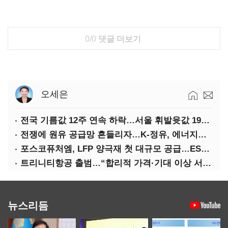
0/0
댓글 더보기
오세은
전국 기름값 12주 연속 하락…서울 휘발윳값 1909원
전쟁에 원유 공급망 흔들리자…K-정유, 에너지안보 핵심으로 재부상
포스코퓨처엠, LFP 양극재 첫 대규모 공급…ESS 시장 공략
트리니티항공 출범…“합리적 가격·기대 이상 서비스로 승부”
뉴스리듬