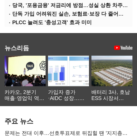
당국, '포용금융' 저금리에 방점…성실 상환 차주는 '역차별'
단독 가입 어려워진 실손, 보험료·보장 다 줄어든 5세대는?
PLCC 늘려도 '충성고객' 효과 미미
뉴스리듬
카카오, 2분기
가입자 증가
배터리 3사, 호남
매출·영업익 역대
·AIDC 성장…
ESS 시장서
최대…에이전트
SKT 2분기 성장
‘격돌’
AI 수익화 관건
본궤도
주요 뉴스
문제는 전대 이후…선호투표제로 뒤집힐 땐 '지지층