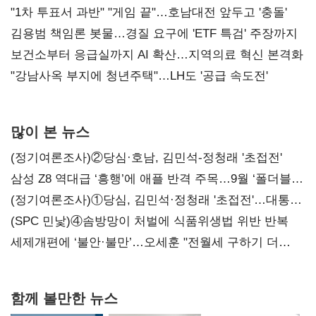
불복'
"1차 투표서 과반" "게임 끝"…호남대전 앞두고 '충돌'
김용범 책임론 봇물…경질 요구에 'ETF 특검' 주장까지
보건소부터 응급실까지 AI 확산…지역의료 혁신 본격화
"강남사옥 부지에 청년주택"…LH도 '공급 속도전'
많이 본 뉴스
(정기여론조사)②당심·호남, 김민석-정청래 '초접전'
삼성 Z8 역대급 ‘흥행’에 애플 반격 주목…9월 ‘폴더블
대전’
(정기여론조사)①당심, 김민석·정청래 '초접전'…대통령
지지도 '50% 아래로'(종합)
(SPC 민낯)④솜방망이 처벌에 식품위생법 위반 반복
세제개편에 ‘불안·불만’…오세훈 "전월세 구하기 더
힘들어질 것"
함께 볼만한 뉴스