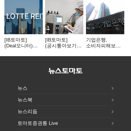
[IB토마토]
[IB토마토]
기업은행,
(Deal모니터)
(공시톺아보기)
소비자피해보상
롯데리츠, 회사채
투자판단 공시,
부실심사·
발행…빠듯한
무엇이 '중요한
보이스피싱 공시
유동성 차환으로
경영사항'일까
위반
대응
뉴스
뉴스북
뉴스리듬
토마토증권통 Live