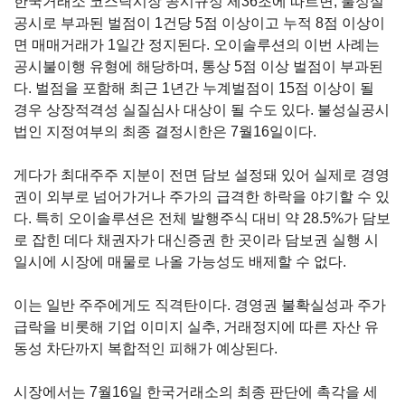
한국거래소 코스닥시장 공시규정 제36조에 따르면, 불성실
공시로 부과된 벌점이 1건당 5점 이상이고 누적 8점 이상이
면 매매거래가 1일간 정지된다. 오이솔루션의 이번 사례는
공시불이행 유형에 해당하며, 통상 5점 이상 벌점이 부과된
다. 벌점을 포함해 최근
1
년간 누계벌점이
15
점 이상이 될
경우 상장적격성 실질심사 대상이 될 수도 있다
.
불성실공시
법인 지정여부의 최종 결정시한은
7
월
16
일이다
.
게다가 최대주주 지분이 전면 담보 설정돼 있어 실제로 경영
권이 외부로 넘어가거나 주가의 급격한 하락을 야기할 수 있
다. 특히 오이솔루션은 전체 발행주식 대비 약 28.5%가 담보
로 잡힌 데다 채권자가 대신증권 한 곳이라 담보권 실행 시
일시에 시장에 매물로 나올 가능성도 배제할 수 없다.
이는 일반 주주에게도 직격탄이다. 경영권 불확실성과 주가
급락을 비롯해 기업 이미지 실추, 거래정지에 따른 자산 유
동성 차단까지 복합적인 피해가 예상된다.
시장에서는 7월16일 한국거래소의 최종 판단에 촉각을 세