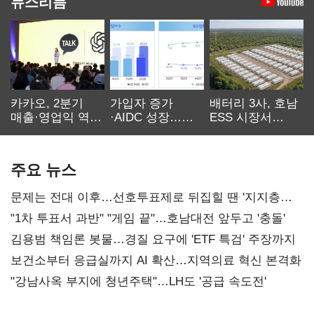
뉴스리듬
카카오, 2분기
가입자 증가
배터리 3사, 호남
매출·영업익 역대
·AIDC 성장…
ESS 시장서
최대…에이전트
SKT 2분기 성장
‘격돌’
AI 수익화 관건
본궤도
주요 뉴스
문제는 전대 이후…선호투표제로 뒤집힐 땐 '지지층
불복'
"1차 투표서 과반" "게임 끝"…호남대전 앞두고 '충돌'
김용범 책임론 봇물…경질 요구에 'ETF 특검' 주장까지
보건소부터 응급실까지 AI 확산…지역의료 혁신 본격화
"강남사옥 부지에 청년주택"…LH도 '공급 속도전'