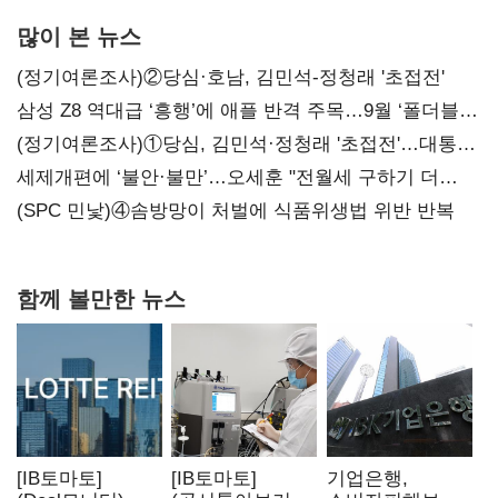
많이 본 뉴스
(정기여론조사)②당심·호남, 김민석-정청래 '초접전'
삼성 Z8 역대급 ‘흥행’에 애플 반격 주목…9월 ‘폴더블
대전’
(정기여론조사)①당심, 김민석·정청래 '초접전'…대통령
지지도 '50% 아래로'(종합)
세제개편에 ‘불안·불만’…오세훈 "전월세 구하기 더
힘들어질 것"
(SPC 민낯)④솜방망이 처벌에 식품위생법 위반 반복
함께 볼만한 뉴스
[IB토마토]
[IB토마토]
기업은행,