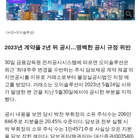
(사진=오이솔루션)
2023년 계약을 2년 뒤 공시…명백한 공시 규정 위반
30
일 금융감독원 전자공시시스템에 따르면 오이솔루션은
최근 '최대주주 변경을 수반하는 주식 담보제공 계약 체결'의
지연공시를 이유로 거래소로부터 불성실공시법인 지정 예
고를 받았다
.
거래소는 오이솔루션이
2023
년
5
월
24
일 사유
가 발생한 본 건을 지난 5월
30
일에서야 공시한 부분을 지적
했다
.
공시 내용을 보면 당시 박찬 부회장의 소유 주식수는
206
만
846
주로 지분율은
20.45%
수준이다
.
담보권 전부 실행 시
박 부회장의 소유 주식 수는
1
만
4571
주로 사실상 모든 지분
을 담보 잡힌 셈이다
.
담보권자
(
채권자
)
는
대신증권(003540)