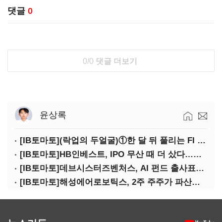
댓글
0
0/0
댓글 더보기
윤상록
[IB토마토](락업의 두얼굴)①한 달 뒤 풀리는 FI 물량…새내기주 오버행 경계
[IB토마토]HB인베스트, IPO 무산 때 더 샀다…마키나락스 투자 2.7배 회수
[IB토마토]데브시스터즈벤처스, AI 펀드 출사표…모회사 경영난 변수
[IB토마토]해성에어로보틱스, 2주 주주가 파산신청…200억 CB 분쟁 확산