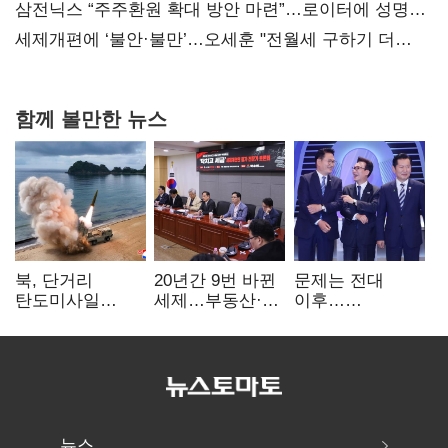
대전’
삼전닉스 “주주환원 확대 방안 마련”…로이터에 성명
보내
세제개편에 ‘불안·불만’…오세훈 "전월세 구하기 더
힘들어질 것"
함께 볼만한 뉴스
북, 단거리
20년간 9번 바뀐
문제는 전대
탄도미사일
세제…부동산·
이후…
발사…안보실
상속세만
선호투표제로
"즉각 중단 촉구"
건드렸다
뒤집힐 땐
'지지층 불복'
뉴스