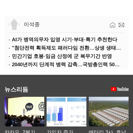
이석종
AI가 병역의무자 입영 시기·부대·특기 추천한다
"첨단전력 획득제도 패러다임 전환…상생 생태계 조성해 대체불가 K-방산 도약"
민간기업 호봉·임금 산정에 군 복무기간 반영
2040년까지 단계적 병력 감축…국방총인력 50만 목표 2차 국방개혁 착수
뉴스리듬
카카오, 2분기
가입자 증가
배터리 3사, 호남