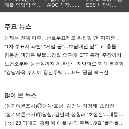
매출·영업익 역대
·AIDC 성장…
ESS 시장서
최대…에이전트
SKT 2분기 성장
‘격돌’
AI 수익화 관건
본궤도
주요 뉴스
문제는 전대 이후…선호투표제로 뒤집힐 땐 '지지층
불복'
"1차 투표서 과반" "게임 끝"…호남대전 앞두고 '충돌'
김용범 책임론 봇물…경질 요구에 'ETF 특검' 주장까지
보건소부터 응급실까지 AI 확산…지역의료 혁신 본격화
"강남사옥 부지에 청년주택"…LH도 '공급 속도전'
많이 본 뉴스
(정기여론조사)②당심·호남, 김민석-정청래 '초접전'
(정기여론조사)①당심, 김민석·정청래 '초접전'…대통령
지지도 '50% 아래로'(종합)
삼성 Z8 역대급 ‘흥행’에 애플 반격 주목…9월 ‘폴더블