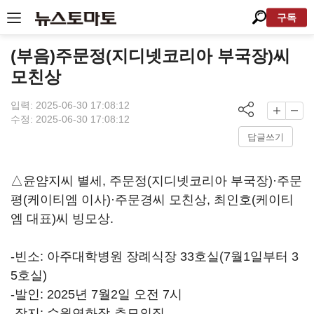
구독
(부음)주문정(지디넷코리아 부국장)씨
모친상
입력: 2025-06-30 17:08:12
수정: 2025-06-30 17:08:12
답글쓰기
△윤얌지씨 별세, 주문정(지디넷코리아 부국장)·주문
평(케이티엠 이사)·주문경씨 모친상, 최인호(케이티
엠 대표)씨 빙모상.
-빈소: 아주대학병원 장례식장 33호실(7월1일부터 3
5호실)
-발인: 2025년 7월2일 오전 7시
-장지: 수원연화장-추모의집.