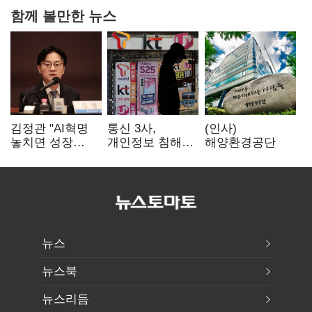
함께 볼만한 뉴스
김정관 "AI혁명
통신 3사,
(인사)
놓치면 성장
개인정보 침해
해양환경공단
끝"…
면책 등 자진
메가프로젝트·
시정…공정위
메가특구 속도전
"이용자 권리
강화"
뉴스
뉴스북
뉴스리듬