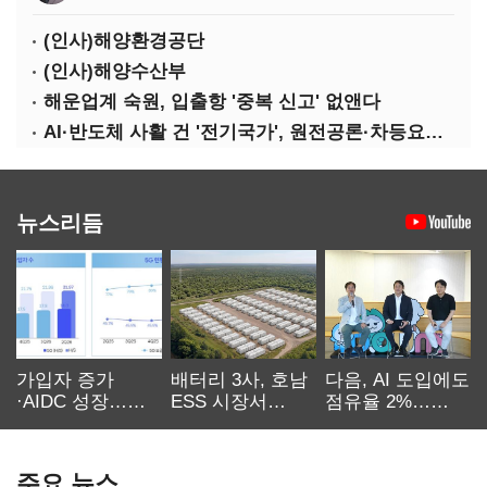
(인사)해양환경공단
(인사)해양수산부
해운업계 숙원, 입출항 '중복 신고' 없앤다
AI·반도체 사활 건 '전기국가', 원전공론·차등요금 '관건'
뉴스리듬
가입자 증가
배터리 3사, 호남
다음, AI 도입에도
·AIDC 성장…
ESS 시장서
점유율 2%…
SKT 2분기 성장
‘격돌’
에이전트
본궤도
차별화가 관건
주요 뉴스