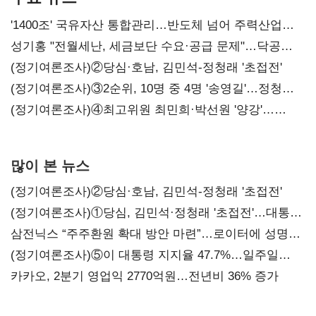
'1400조' 국유자산 통합관리…반도체 넘어 주력산업
구조혁신
성기홍 "전월세난, 세금보단 수요·공급 문제"…닥공
시사
(정기여론조사)②당심·호남, 김민석-정청래 '초접전'
(정기여론조사)③2순위, 10명 중 4명 '송영길'…정청래
'한 자릿수'
(정기여론조사)④최고위원 최민희·박선원 '양강'…
서미화·이성윤·임미애 뒤이어
많이 본 뉴스
(정기여론조사)②당심·호남, 김민석-정청래 '초접전'
(정기여론조사)①당심, 김민석·정청래 '초접전'…대통령
지지도 '50% 아래로'(종합)
삼전닉스 “주주환원 확대 방안 마련”…로이터에 성명
보내
(정기여론조사)⑤이 대통령 지지율 47.7%…일주일
만에 다시 40%대
카카오, 2분기 영업익 2770억원…전년비 36% 증가