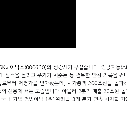
SK하이닉스(000660)
의 성장세가 무섭습니다
.
인공지능
(A
대 실적을 올리고 주가가 치솟는 등 괄목할 만한 기록을 써
들로부터 저평가를 받아왔는데
,
시가총액
200
조원을 돌파
소의 선봉에 서는 모습입니다
.
아울러
2
분기 매출
20
조원 
돼
‘국내 기업
영업이익
1
위
’
왕좌를
3
개 분기 연속 차지할 