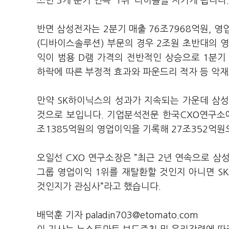
쓰면
3
개 분기 연속
‘1
위
’
타이틀을 지키게 됩니다
.
반면 삼성전자는
2
분기 매출
76
조
7968
억원
,
영
(
디바이스솔루션
)
부문의 경우
2
조원 초반대의 
익이 범용
D
램 가격의 전반적인 상승으로
1
분
하락에 따른 부정적 효과와 파운드리 적자 등 악재
만약
SK
하이닉스의 성과가 지속되는 가운데 삼성
것으로 보입니다
.
기업분석전문 한국
CXO
연구소
조
1385
억원의 영업이익을 기록해
27
조
352
억원
오일선
CXO
연구소장은
”
최근
2
년 연속으로 삼
그룹 영업이익
1
위를 재탈환할 것인지 아니면
SK
것인지가 관심사
”
라고 했습니다
.
배덕훈 기자 paladin703@etomato.com