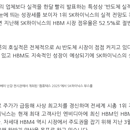
리 업체보다 실적을 한달 빨리 발표하는 특성상
‘
반도체 실
 눈에 띄는 성장세를 보이자
1
위
SK
하이닉스의 실적 전망도
면 지난해
SK
하이닉스의
HBM
시장 점유율은
52.5%
로 절
론의 호실적은 전체적으로
AI
반도체 시장이 점점 커지고 있
고 있고
HBM
도 지속적인 성장이 예상되기에
SK
하이닉스의 
이베이 난강 전시관에서 개최된 '컴퓨텍스 2025'에서 SK하이닉스 부스를
로 주가가 급등해 사상 최고치를 경신하며 전세계 시총
1
위
이닉스는 현재 최대 고객사인 엔비디아에 최신
HBM
인
HB
다
.
차세대
HBM4
역시 시장에서 주도권을 잡기 위해 지난
3