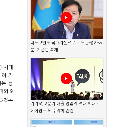
비트코인도 국가자산으로…'보관·평가·처
분' 기준은 숙제
I)
시대
내려 가
하는 등
돌파와
9
가능성도
카카오, 2분기 매출·영업익 역대 최대…
에이전트 AI 수익화 관건