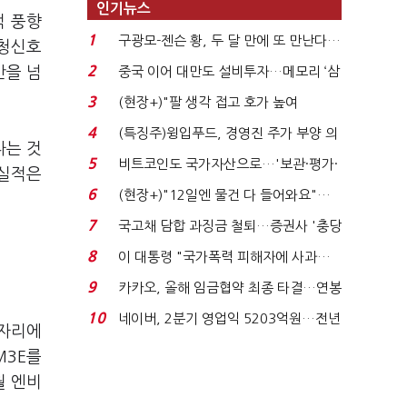
인기뉴스
적 풍향
1
구광모-젠슨 황, 두 달 만에 또 만난다…
 청신호
로봇·AI 등 논...
2
반을 넘
중국 이어 대만도 설비투자…메모리 ‘삼
국전쟁’
3
(현장+)"팔 생각 접고 호가 높여
요"…'덜 똘똘한 한 채' 20...
4
(특징주)윙입푸드, 경영진 주가 부양 의
다는 것
지에 상한가...
5
비트코인도 국가자산으로…'보관·평가·
실적은
처분' 기준은 ...
6
(현장+)"12일엔 물건 다 들어와요"…
빈 매대 채우며 문 연 ...
7
국고채 담합 과징금 철퇴…증권사 '충당
금 폭탄' 우려...
8
이 대통령 "국가폭력 피해자에 사과…
적극적 조사로 진...
9
카카오, 올해 임금협약 최종 타결…연봉
6.3% 인상·격려...
10
네이버, 2분기 영업익 5203억원…전년
 자리에
비 0.2% 감소...
M3E
를
월 엔비