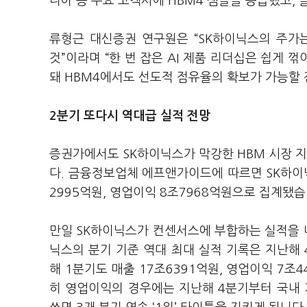
디아 등 주요 고객사에
HBM4
샘플을 공급했고
,
류형근 대신증권 연구원은
“SK
하이닉스의 주가는
것
”
이라며
“
한 번 잡은
AI
제품 리더십은 쉽게 꺾
돼
HBM4
에서도 선도적 점유율의 확보가 가능할
2
분기 또다시 역대급 실적 전망
증권가에서도
SK
하이닉스가 막강한
HBM
시장 
다
.
금융정보업체 에프앤가이드에 따르면
SK
하이
2995
억원
,
영업이익
8
조
7968
억원으로 집계됐
만일
SK
하이닉스가 컨센서스에 부합하는 실적을 
닉스의 분기 기준 역대 최대 실적 기록은 지난해
해
1
분기도 매출
17
조
6391
억원
,
영업이익
7
조
4
히 영업이익의 경우에는 지난해
4
분기부터 국내