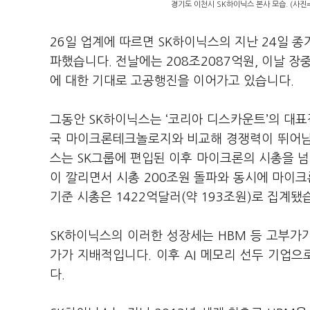
경기도 이천시 SK하이닉스 본사 모습. (사진
26
일 업계에 따르면
SK
하이닉스의 지난
24
일 종
파했습니다
.
전날에는
208
조
2087
억원
,
이날 장
에 대한 기대로 고공행진을 이어가고 있습니다
.
그동안
SK
하이닉스는
‘
코리아 디스카운트
’
의 대표
국 마이크론테크놀로지와 비교해 경쟁력이 뛰어남
스는
SK
그룹에 편입된 이후 마이크론의 시총을 
이 깔리면서 시총
200
조원 돌파와 동시에 마이크
기준 시총은
1422
억달러
(
약
193
조원
)
로 집계됐
SK
하이닉스의 이러한 성장세는
HBM
등 고부가
가가 지배적입니다
.
이후
AI
메모리 선두 기업으
다
.