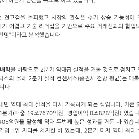
올해 하반기 양산을 목표로 하고 있습니다
.
 전고점을 돌파했고 시장의 관심은 추가 상승 가능성에
이기 어렵고 기술 리더십을 기반으로 주요 거래선과의 협업
 전망
”
이라고 분석했습니다
.
지배력을 바탕으로
2
분기 역대급 실적을 거둘 것으로 점치고
닉스의 올해
2
분기 실적 컨센서스
(
증권사 전망 평균
)
는 매
습니다
.
내면 역대 최대 실적을 다시 기록하게 되는 셈입니다
.
기존
4
분기
(
매출
19
조
7670
억원
,
영업이익
8
조
828
억원
)
였습
405
억원을 달성해 역대 두번째 높은 성과를 거둔 바 있습
 기업
1
위 자리를 차지한 바 있는데
, 2
분기 마저 역대 최대