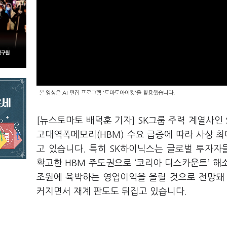
본 영상은 AI 편집 프로그램 '토마토아이컷'을 활용했습니다.
[뉴스토마토 배덕훈 기자]
SK
그룹 주력 계열사인
고대역폭메모리
(HBM)
수요 급증에 따라 사상 최
고 있습니다
.
특히
SK
하이닉스는 글로벌 투자자
확고한
HBM
주도권으로
‘
코리아 디스카운트
’
해
조원에 육박하는 영업이익을 올릴 것으로 전망
커지면서 재계 판도도 뒤집고 있습니다.