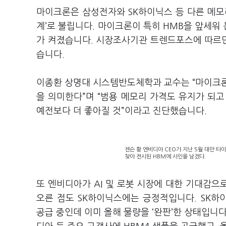
마이크론은 삼성전자와
SK
하이닉스 등 다른 메모
계
’
로 불립니다
.
마이크론이 특히
HMB
을 앞세워
가 켜졌습니다
.
시장조사기관 트렌드포스에 따르
습니다
.
이종환 상명대 시스템반도체학과 교수는
“
마이크
을 의미한다
”
며
“
범용 메모리 가격도 유지가 되
예전보다 더 좋아질 것
”
이라고 진단했습니다
.
젠슨 황 엔비디아 CEO가 지난 5월 대만 타
찾아 전시된 HBM에 사인을 남겼다.
또 엔비디아가
AI
및 로봇 시장에 대한 기대감으
오른 점도
SK
하이닉스에는 긍정적입니다
. SK
하
공급 중인데 이미 올해 물량을
‘
완판
’
한 상태입니