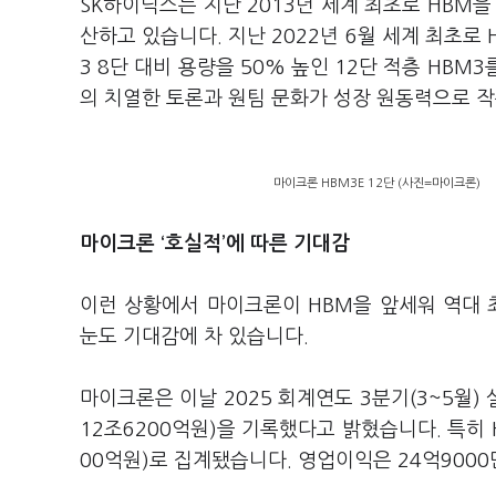
SK
하이닉스는 지난
2013
년 세계 최초로
HBM
을
산하고 있습니다
.
지난
2022
년
6
월 세계 최초로
3 8
단 대비 용량을
50%
높인
12
단 적층
HBM3
의 치열한 토론과 원팀 문화가 성장 원동력으로 
마이크론 HBM3E 12단 (사진=마이크론)
마이크론
‘
호실적
’에 따른
기대감
이런 상황에서 마이크론이
HBM
을 앞세워 역대
눈도 기대감에 차 있습니다
.
마이크론은 이날
2025
회계연도
3
분기
(3~5
월
)
12
조
6200
억원
)
을 기록했다고 밝혔습니다
.
특히
00
억원
)
로 집계됐습니다
.
영업이익은
24
억
9000