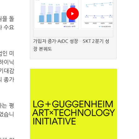
원을 돌
자 수요
가입자 증가·AIDC 성장…SKT 2분기 성
장 본궤도
업인 미
하이닉
 기대감
 종가
다는 평
붙었습니