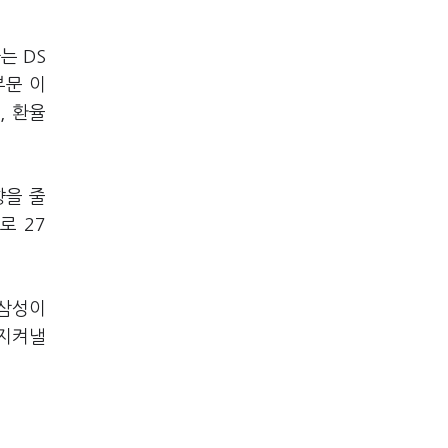
하는
DS
부문 이
만
,
환율
향을 줄
으로
27
 삼성이
 지켜낼