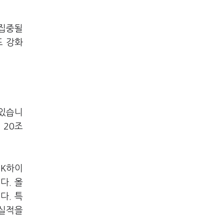
 집중될
도 강화
 있습니
출
20
조
SK
하이
니다
.
올
니다
.
특
 실적을