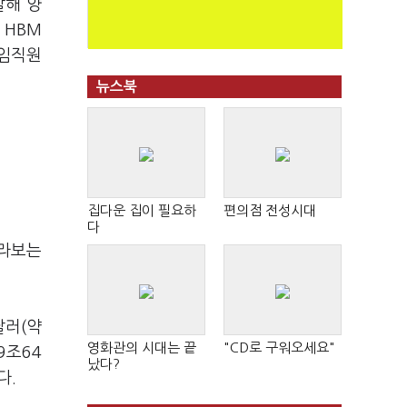
발해 양
존
HBM
 임직원
뉴스북
집다운 집이 필요하
편의점 전성시대
다
바라보는
달러
(
약
영화관의 시대는 끝
"CD로 구워오세요"
9
조
64
났다?
다
.