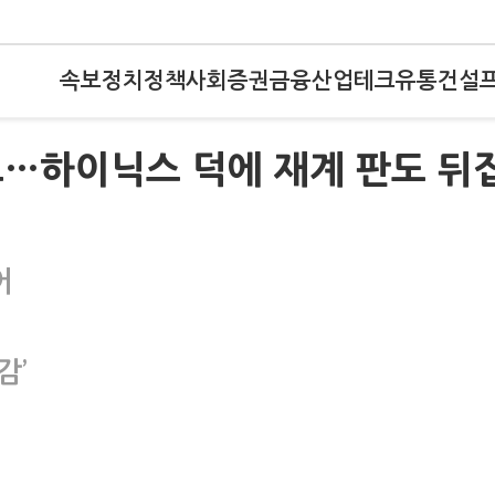
속보
정치
정책
사회
증권
금융
산업
테크
유통
건설
고…하이닉스 덕에 재계 판도 뒤
어
감’