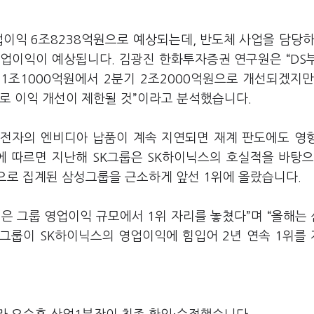
업이익
6
조
8238
억원으로 예상되는데
,
반도체 사업을 담당
영업이익이 예상됩니다
.
김광진 한화투자증권 연구원은
“DS
기
1
조
1000
억원에서
2
분기
2
조
2000
억원으로 개선되겠지
로 이익 개선이 제한될 것
”
이라고 분석했습니다
.
전자의 엔비디아 납품이 계속 지연되면 재계 판도에도 영
에 따르면 지난해
SK
그룹은
SK
하이닉스의 호실적을 바탕
으로 집계된 삼성그룹을 근소하게 앞선
1
위에 올랐습니다
.
성은 그룹 영업이익 규모에서
1
위 자리를 놓쳤다
”
며
“
올해는
그룹이
SK
하이닉스의 영업이익에 힘입어
2
년 연속
1
위를