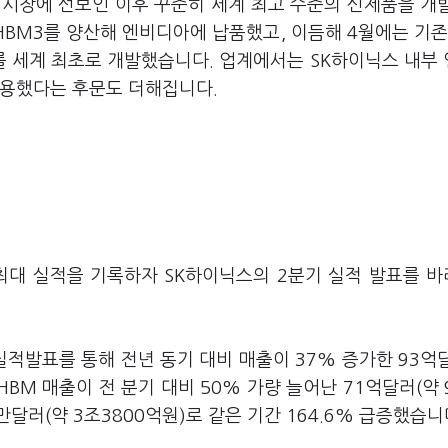
 시장에 선보인 이후 꾸준히 세계 최고 수준의 신제품을 개
HBM3
를 양산해 엔비디아에 납품했고
,
이듬해
4
월에는 기
를 세계 최초로 개발했습니다
.
업계에서는
SK
하이닉스 내부
작용했다는 후문도 더해집니다
.
 최대 실적을 기록하자
SK
하이닉스의
2
분기 실적 발표를 
실적발표를 통해 전년 동기 대비 매출이
37%
증가한
93
억
HBM
매출이 전 분기 대비
50%
가량 늘어난
71
억달러
(
약
만달러
(
약
3
조
3800
억원
)
로 같은 기간
164.6%
급증했습니