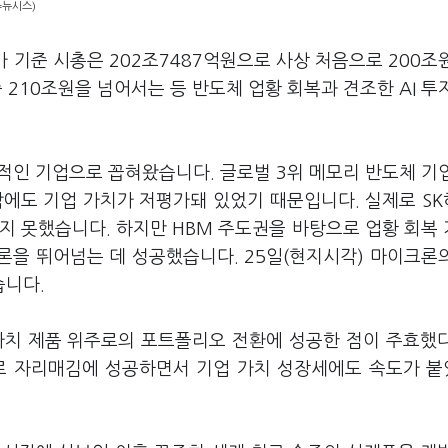
=뉴시스)
가 기준 시총은
202
조
7487
억원으로 사상 처음으로
200
조
중
210
조원을 넘어서는 등 반도체 업황 회복과 견조한
AI
투
적인 기업으로 꼽혀왔습니다
.
글로벌
3
위 메모리 반도체 기
에도 기업 가치가 저평가돼 있었기 때문입니다
.
실제로
SK
넘지 못했습니다
.
하지만
HBM
주도권을 바탕으로 업황 회복
론을 뛰어넘는 데 성공했습니다
. 25
일
(
현지시각
)
마이크론의
습니다
.
가치 제품 위주로의 포트폴리오 전환에 성공한 점이 주효했
로 자리매김에 성공하면서 기업 가치 성장세에도 속도가 