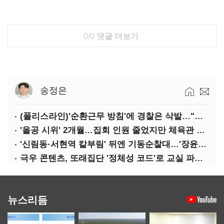
0/0
댓글 더보기
송정은
(폴리스라인)'순환근무 방침'에 경찰은 삭발…"베테랑·수사력 보강 먼저"
'올공 시위' 2개월…집회 인원 줄었지만 체육관 봉쇄 계속
'신림동·서현역 칼부림' 뒤엔 기동순찰대…'장윤기 은폐·조작' 후엔 내부비리수사대
극우 콘텐츠, 또래집단 '정체성 코드'로 교실 파고들었다
뉴스리듬