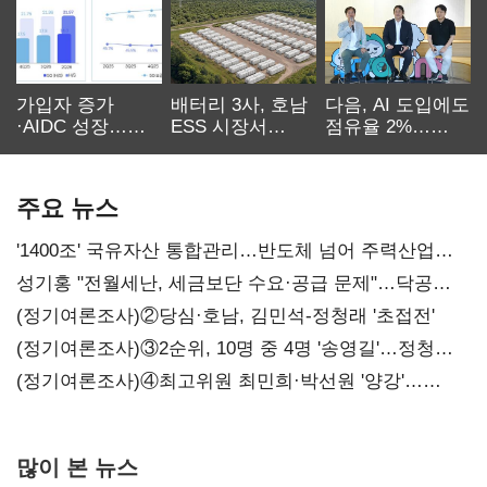
가입자 증가
배터리 3사, 호남
다음, AI 도입에도
·AIDC 성장…
ESS 시장서
점유율 2%…
SKT 2분기 성장
‘격돌’
에이전트
본궤도
차별화가 관건
주요 뉴스
'1400조' 국유자산 통합관리…반도체 넘어 주력산업
구조혁신
성기홍 "전월세난, 세금보단 수요·공급 문제"…닥공
시사
(정기여론조사)②당심·호남, 김민석-정청래 '초접전'
(정기여론조사)③2순위, 10명 중 4명 '송영길'…정청래
'한 자릿수'
(정기여론조사)④최고위원 최민희·박선원 '양강'…
서미화·이성윤·임미애 뒤이어
많이 본 뉴스