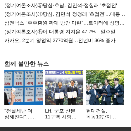
(정기여론조사)②당심·호남, 김민석-정청래 '초접전'
(정기여론조사)①당심, 김민석·정청래 '초접전'…대통령
지지도 '50% 아래로'(종합)
삼전닉스 “주주환원 확대 방안 마련”…로이터에 성명
보내
(정기여론조사)⑤이 대통령 지지율 47.7%…일주일
만에 다시 40%대
카카오, 2분기 영업익 2770억원…전년비 36% 증가
함께 볼만한 뉴스
"전월세난 더
LH, 군포 산본
현대건설,
심해진다"…
11구역 시행
목동10단지
불안한 세입자들
계약…3892가구
재건축 수주전
공급
출사표