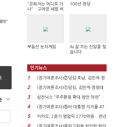
"은퇴자는 어디로 가
100년 정당
나"…고려장 세법 비
판 확산
해야"
부동산 눈치게임
AI 잘 쓰는 신입을 찾
습니다
인기뉴스
1
(정기여론조사)②당심·호남, 김민석-정
청래 '초접전'...
2
(정기여론조사)①당심, 김민석·정청래
'초접전'…대통령 ...
3
삼전닉스 “주주환원 확대 방안 마련”…
순
로이터에 성명...
4
(정기여론조사)⑤이 대통령 지지율 47.
7%…일주일 만에 ...
5
카카오, 2분기 영업익 2770억원…전년
비 36% 증가...
6
(정기여론조사)④최고위원 최민희·박선