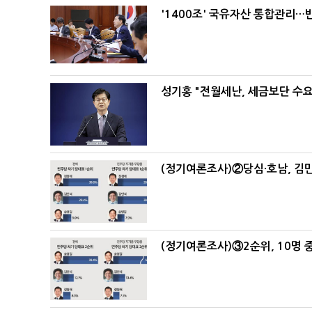
'1400조' 국유자산 통합관리
성기홍 "전월세난, 세금보단 수요
(정기여론조사)②당심·호남, 김민
(정기여론조사)③2순위, 10명 중