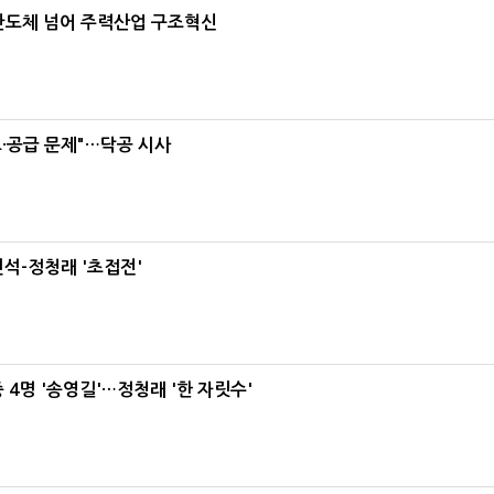
…반도체 넘어 주력산업 구조혁신
·공급 문제"…닥공 시사
석-정청래 '초접전'
 4명 '송영길'…정청래 '한 자릿수'