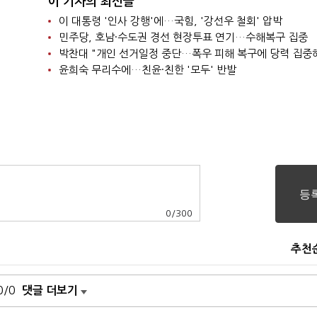
이 기자의 최신글
이 대통령 '인사 강행'에…국힘, '강선우 철회' 압박
민주당, 호남·수도권 경선 현장투표 연기…수해복구 집중
박찬대 "개인 선거일정 중단…폭우 피해 복구에 당력 집중
윤희숙 무리수에…친윤·친한 '모두' 반발
0
/
300
추천
0/0
댓글 더보기