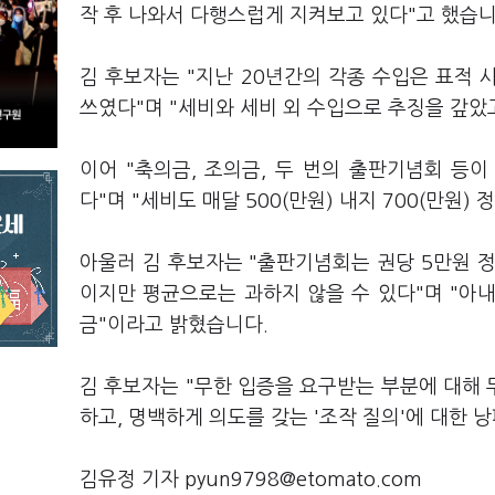
작 후 나와서 다행스럽게 지켜보고 있다"고 했습
김 후보자는 "지난 20년간의 각종 수입은 표적 
쓰였다"며 "세비와 세비 외 수입으로 추징을 갚았
이어 "축의금, 조의금, 두 번의 출판기념회 등
다"며 "세비도 매달 500(만원) 내지 700(만원
아울러 김 후보자는 "출판기념회는 권당 5만원 
이지만 평균으로는 과하지 않을 수 있다"며 "아
금"이라고 밝혔습니다.
김 후보자는 "무한 입증을 요구받는 부분에 대해
하고, 명백하게 의도를 갖는 '조작 질의'에 대한
김유정 기자 pyun9798@etomato.com