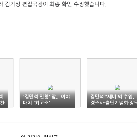
라 김기성 편집국장이 최종 확인·수정했습니다.
액
'김민석 인청' 앞... 여야
김민석 "세비 외 수입,
빠찬
대치 '최고조'
경조사·출판기념회·장
지원"(종합)