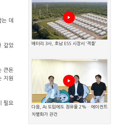
갚는 데
배터리 3사, 호남 ESS 시장서 ‘격돌’
다 갚았
는 큰돈
는 지원
이 필요
다음, AI 도입에도 점유율 2%…에이전트
차별화가 관건