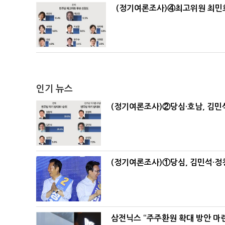
(정기여론조사)④최고위원 최민희
인기 뉴스
(정기여론조사)②당심·호남, 김민석
(정기여론조사)①당심, 김민석·정청
삼전닉스 “주주환원 확대 방안 마