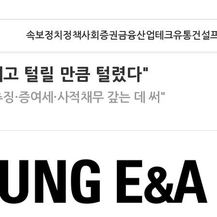
속보
정치
정책
사회
증권
금융
산업
테크
유통
건설
내고 털릴 만큼 털렸다"
추징·증여세·사적채무 갚는 데 써"