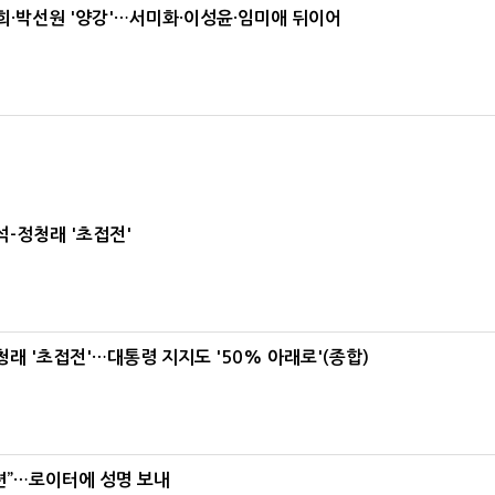
·박선원 '양강'…서미화·이성윤·임미애 뒤이어
-정청래 '초접전'
래 '초접전'…대통령 지지도 '50% 아래로'(종합)
련”…로이터에 성명 보내