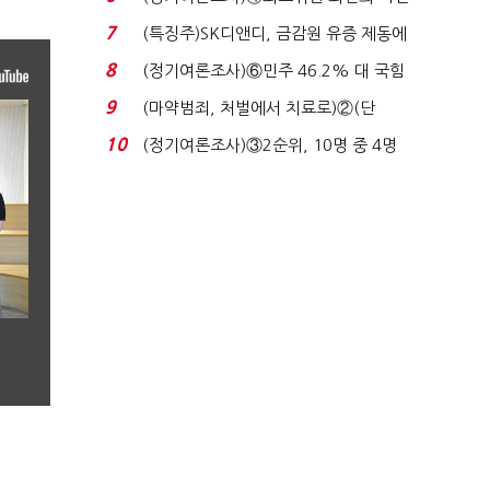
원 '양강'…서미...
7
(특징주)SK디앤디, 금감원 유증 제동에
장 초반 상한가...
8
(정기여론조사)⑥민주 46.2% 대 국힘
31.0%…오차범위 밖 ...
9
(마약범죄, 처벌에서 치료로)②(단
독)"마약은 전염병…여성...
10
(정기여론조사)③2순위, 10명 중 4명
'송영길'…정청래 '한 ...