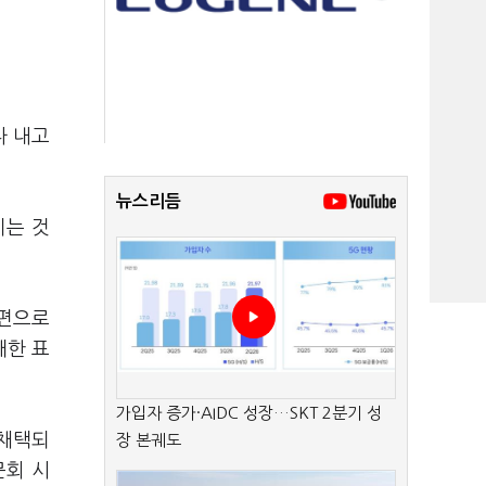
다 내고
뉴스리듬
지는 것
한편으로
대한 표
가입자 증가·AIDC 성장…SKT 2분기 성
 채택되
장 본궤도
문회 시