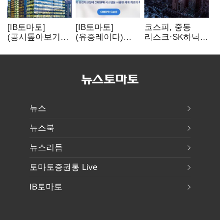
[IB토마토]
[IB토마토]
코스피, 중동
(공시톺아보기)
(유증레이다)
리스크·SK하닉
수주 공시, 왜
툴젠, 조달액
5% 급락에
바로 매출로
3분의 1 토막…
뒷걸음
잡히지 않을까
특허소송
비용부터 챙긴다
뉴스
뉴스북
뉴스리듬
토마토증권통 Live
IB토마토