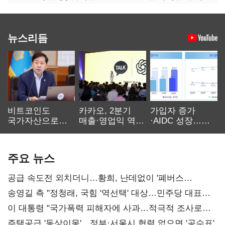
뉴스리듬
비트코인도
카카오, 2분기
가입자 증가
국가자산으로…'
매출·영업익 역대
·AIDC 성장…
보관·평가·처분'
최대…에이전트
SKT 2분기 성장
기준은 숙제
AI 수익화 관건
본궤도
주요 뉴스
공급 속도전 외치더니…황희, 난데없이 '폐버스
리모델링' 제안
송영길 측 "정청래, 국힘 '역선택' 대상…민주당 대표로
총선 지휘 못해"
이 대통령 "국가폭력 피해자에 사과…적극적 조사로
진실 밝혀야"
주택공급 '동상이몽'…정부·서울시 협력 없으면 '공수표'