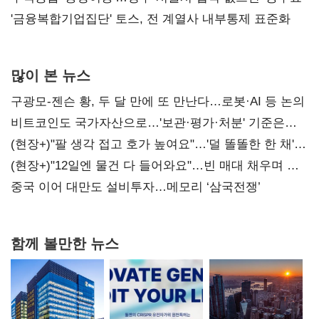
'금융복합기업집단' 토스, 전 계열사 내부통제 표준화
많이 본 뉴스
구광모-젠슨 황, 두 달 만에 또 만난다…로봇·AI 등 논의
비트코인도 국가자산으로…'보관·평가·처분' 기준은
숙제
(현장+)"팔 생각 접고 호가 높여요"…'덜 똘똘한 한 채'
20억 키맞추기
(현장+)"12일엔 물건 다 들어와요"…빈 매대 채우며 문
연 홈플러스
중국 이어 대만도 설비투자…메모리 ‘삼국전쟁’
함께 볼만한 뉴스