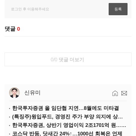
댓글
0
0/0
댓글 더보기
신유미
한국투자증권 올 임단협 지연…8월에도 미타결
(특징주)윙입푸드, 경영진 주가 부양 의지에 상한가
한국투자증권, 상반기 영업이익 2조1701억 원… 전년비 89.1%↑
코스닥 반등, 닷새간 24%↑…1000선 회복은 언제