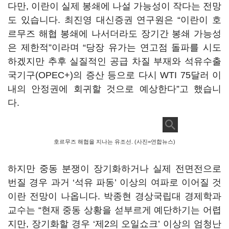
다만
,
이란이 실제 봉쇄에 나설 가능성이 작다는 전망
도 있습니다
.
최진영 대신증권 연구원은
“
이란이 호
르무즈 해협 봉쇄에 나서더라도 장기간 봉쇄 가능성
은 제한적
”
이라며
“
당장 유가는 연고점 돌파를 시도
하겠지만 추후 실질적인 공급 차질 부재와 석유수출
국기구
(OPEC+)
의 증산 등으로 다시
WTI 75
달러 이
내의 안정권에 회귀할 것으로 예상한다
”
고 했습니
다
.
호르무즈 해협을 지나는 유조선. (사진=연합뉴스)
하지만 중동 분쟁이 장기화하거나 실제 전면전으로
번질 경우 과거
‘
석유 파동
’
이상의 여파로 이어질 것
이란 전망이 나옵니다
.
박종현 경상국립대 경제학과
교수는
“
현재 중동 상황을 섣부르게 예단하기는 어렵
지만
,
장기화할 경우
‘
제
2
의 오일쇼크
’
이상의 엄청난