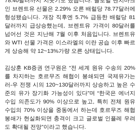
78.40
달러까지 치솟기도 했습니다
.
글로벌 벤치마크
인 브렌트유 선물은
2.29%
오른 배럴당
78.77
달러에
형성됐습니다
.
개장 직후엔
5.7%
급등한 배럴당
81
달러까지 급상승했는데
,
브렌트유 가격이
80
달러를
넘어선 것은 지난해
7
월 이후 처음입니다
.
브렌트유
와
WTI
선물 가격은 이스라엘의 이란 공습 이후 빠르
게 상승해 약
12~13%
가량 오른 상태입니다
.
김상훈
KB
증권 연구원은
“
전 세계 원유 수송의
20%
를 차지하는 호르무즈 해협이 봉쇄되면 국제유가는
러
-
우 전쟁 시의
120~130
달러까지 상승하고 높은 수
준의 유가 장기화 가능성이 있다
”
며
“
한국은 에너지
수입 의존도가
90%
이상으로 높고
,
특히 전체 원유
수입의
70%
이상을 중동에서 하는데 호르무즈 해협
봉쇄가 현실화되면 충격이 크고 글로벌 인플레 우려
도 확대될 전망
”
이라고 했습니다
.