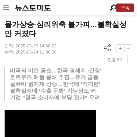
구독
물가상승·심리위축 불가피…불확실성
만 커졌다
입력: 2025-06-23 14:38:22
수정: 2025-06-24 11:06:08
답글쓰기
미국의 이란 공습…한국 경제계 ‘긴장’
호르무즈 해협 봉쇄 추진…유가 급등
물류비·원자재 상승…한국에 ‘직격탄’
불확실성에 ‘수출 둔화’ 가능성도 커
기업 ”결국 소비자에 부담 전가” 우려