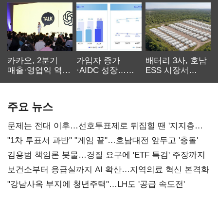
카카오, 2분기
가입자 증가
배터리 3사, 호남
매출·영업익 역대
·AIDC 성장…
ESS 시장서
최대…에이전트
SKT 2분기 성장
‘격돌’
AI 수익화 관건
본궤도
주요 뉴스
문제는 전대 이후…선호투표제로 뒤집힐 땐 '지지층
불복'
"1차 투표서 과반" "게임 끝"…호남대전 앞두고 '충돌'
김용범 책임론 봇물…경질 요구에 'ETF 특검' 주장까지
보건소부터 응급실까지 AI 확산…지역의료 혁신 본격화
"강남사옥 부지에 청년주택"…LH도 '공급 속도전'