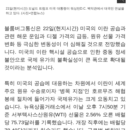
21일(현지시간) 도널드 트럼프 미국 대통령이 워싱턴D.C. 백악관에서 대국민 연설을
하고 있다. (사진=연합뉴스)
블룸버그통신은
22
일
(
현지시간
)
미국의 이란 공습과
관련 해운 운임과 디젤 가격의 급등
,
원유 선물 가격
변화 등 극심한 변동성이 더 심해질 것으로 전망했습
니다
.
미국의 이란 핵시설 공습으로 인한 중동 정세
불안으로 국제 유가의 불확실성이 큰 폭으로 확대될
것이라는 분석입니다
.
특히 미국의 공습에 대응하는 차원에서 이란이 세계
주요 원유 수송로이자
‘
병목 지점
’
인 호르무즈 해협
봉쇄 절차에 들어가자 국제유가는 크게 요동치고 있
습니다
.
뉴욕상품거래소에서 이날 오후
7
시
50
분 기
준 서부텍사스산원유
(WTI)
선물은
2.56%
오른 배럴
당
75.73
달러를 기록했습니다
.
개장 직후에는 배럴당