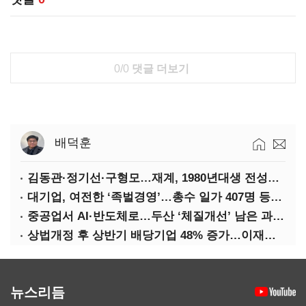
0/0
댓글 더보기
배덕훈
김동관·정기선·구형모…재계, 1980년대생 전성시대
대기업, 여전한 ‘족벌경영’…총수 일가 407명 등기임원
중공업서 AI·반도체로…두산 ‘체질개선’ 남은 과제는
상법개정 후 상반기 배당기업 48% 증가…이재용 배당액 728억 1위
뉴스리듬