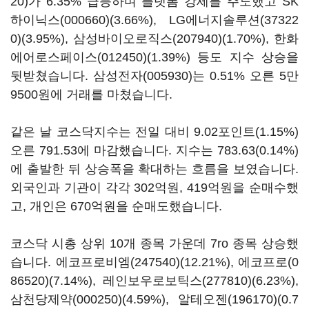
20)
가 6.35% 급등하며 플랫폼 강세를 주도했고
SK
하이닉스(000660)
(3.66%),
LG에너지솔루션(37322
0)
(3.95%),
삼성바이오로직스(207940)
(1.70%),
한화
에어로스페이스(012450)
(1.39%) 등도 지수 상승을
뒷받쳤습니다.
삼성전자(005930)
는 0.51% 오른 5만
9500원에 거래를 마쳤습니다.
같은 날 코스닥지수는 전일 대비 9.02포인트(1.15%)
오른 791.53에 마감했습니다. 지수는 783.63(0.14%)
에 출발한 뒤 상승폭을 확대하는 흐름을 보였습니다.
외국인과 기관이 각각 302억원, 419억원을 순매수했
고, 개인은 670억원을 순매도했습니다.
코스닥 시총 상위 10개 종목 가운데 7ro 종목 상승했
습니다.
에코프로비엠(247540)
(12.21%),
에코프로(0
86520)
(7.14%),
레인보우로보틱스(277810)
(6.23%),
삼천당제약(000250)
(4.59%),
알테오젠(196170)
(0.7