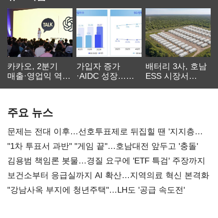
카카오, 2분기
가입자 증가
배터리 3사, 호남
매출·영업익 역대
·AIDC 성장…
ESS 시장서
최대…에이전트
SKT 2분기 성장
‘격돌’
AI 수익화 관건
본궤도
주요 뉴스
문제는 전대 이후…선호투표제로 뒤집힐 땐 '지지층
불복'
"1차 투표서 과반" "게임 끝"…호남대전 앞두고 '충돌'
김용범 책임론 봇물…경질 요구에 'ETF 특검' 주장까지
보건소부터 응급실까지 AI 확산…지역의료 혁신 본격화
"강남사옥 부지에 청년주택"…LH도 '공급 속도전'