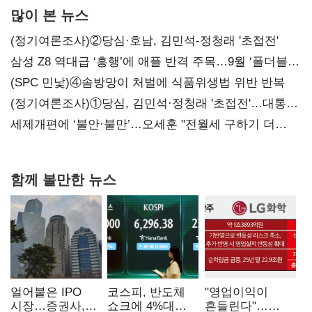
많이 본 뉴스
(정기여론조사)②당심·호남, 김민석-정청래 '초접전'
삼성 Z8 역대급 ‘흥행’에 애플 반격 주목…9월 ‘폴더블
대전’
(SPC 민낯)④솜방망이 처벌에 식품위생법 위반 반복
(정기여론조사)①당심, 김민석·정청래 '초접전'…대통령
지지도 '50% 아래로'(종합)
세제개편에 ‘불안·불만’…오세훈 "전월세 구하기 더
힘들어질 것"
함께 볼만한 뉴스
얼어붙은 IPO
코스피, 반도체
"영업이익이
시장…증권사,
쇼크에 4%대
흔들린다"…