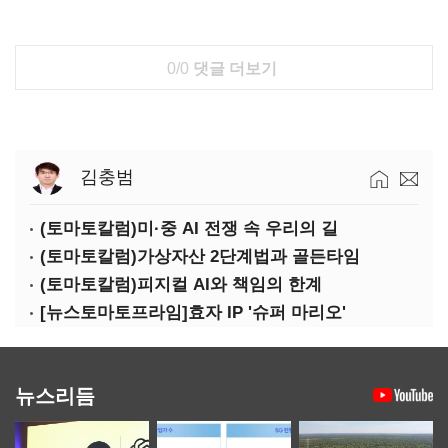
0/0
댓글 더보기
김충범
(토마토칼럼)미·중 AI 전쟁 속 우리의 길
(토마토칼럼)가상자산 2단계법과 골든타임
(토마토칼럼)피지컬 AI와 책임의 한계
[뉴스토마토프라임]효자 IP '슈퍼 마리오'
뉴스리듬