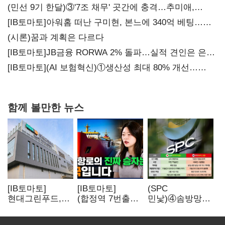
(민선 9기 한달)③'7조 채무' 곳간에 충격…추미애,
20년만에 '비상재정' 선언 승부수
[IB토마토]아워홈 떠난 구미현, 본느에 340억 베팅…
가족 지배체제 구축
(시론)꿈과 계획은 다르다
[IB토마토]JB금융 RORWA 2% 돌파…실적 견인은 은행
아닌 캐피탈
[IB토마토](AI 보험혁신)①생산성 최대 80% 개선…
현실은 '실행 격차'
함께 볼만한 뉴스
[IB토마토]
[IB토마토]
(SPC
현대그린푸드,
(합정역 7번출구)
민낯)④솜방망이
수익성 본궤도…
북극길 열리자
처벌에
실적 개선에
K조선 뜬다
식품위생법 위반