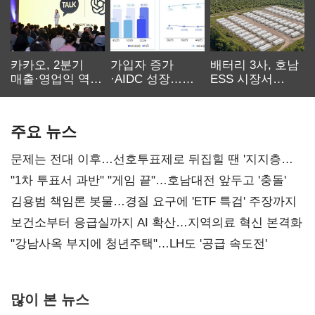
카카오, 2분기
가입자 증가
배터리 3사, 호남
매출·영업익 역대
·AIDC 성장…
ESS 시장서
최대…에이전트
SKT 2분기 성장
‘격돌’
AI 수익화 관건
본궤도
주요 뉴스
문제는 전대 이후…선호투표제로 뒤집힐 땐 '지지층
불복'
"1차 투표서 과반" "게임 끝"…호남대전 앞두고 '충돌'
김용범 책임론 봇물…경질 요구에 'ETF 특검' 주장까지
보건소부터 응급실까지 AI 확산…지역의료 혁신 본격화
"강남사옥 부지에 청년주택"…LH도 '공급 속도전'
많이 본 뉴스