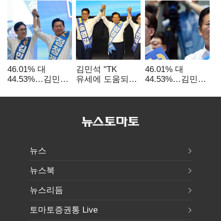
46.01% 대
김민석 "TK
46.01% 대
44.53%…김민석·
유세에 도움되는
44.53%…김민석·
정청래
당대표"…정청래
정청래
'초박빙'(종합
"벌써 대표된 양
'초박빙'(종합)
2보)
당직 배분"
뉴스
뉴스북
뉴스리듬
토마토증권통 Live