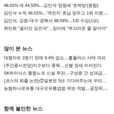
대표된 양 당직 배분"
46.01% 대 44.53%…김민석·정청래 '초박빙'(종합)
김민석 누적 46.01%…'격전지' 호남 앞두고 1위 지켰다
(2보)
김민석, 강원·대구·경북서 48.54%…1위 수성(1보)
최민희 "골리앗 김민석"…임미애 "부끄러운 줄 알아야"
많이 본 뉴스
대형마트 2분기 판매 9.4% 감소…홈플러스 사태 여파
(주간증시전망)지수보다 종목…선별 장세 이어진다
SK하이닉스 통합노조 신설 추진…구성원 간 성과급
불만 확산
(코스닥 퇴출 논란)②일본은 5년 기다려주는데 우리는
당장 퇴출?…시간만으론 부족한 코스닥 구하기
농협하나로유통 대규모유통업법 위반 적발…공정위,
과징금 4억6200만원 부과
함께 볼만한 뉴스