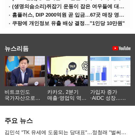
(생명의숨소리)쥐잡기 운동이 잡은 여우들에 대하여
홈플러스, DIP 2000억원 곧 입금…67곳 매장 영업 재개 예정
쿠팡에 개인정보 유출 배상 결정…"1인당 10만원"
뉴스리듬
비트코인도
카카오, 2분기
가입자 증가
국가자산으로…'
매출·영업익 역대
·AIDC 성장…
보관·평가·처분'
최대…에이전트
SKT 2분기 성장
기준은 숙제
AI 수익화 관건
본궤도
주요 뉴스
김민석 "TK 유세에 도움되는 당대표"…정청래 "벌써