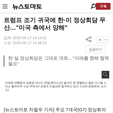
구독
트럼프 조기 귀국에 한·미 정상회담 무
산…"미국 측에서 양해"
입력: 2025-06-17 14:14:02
수정: 2025-06-17 14:48:53
답글쓰기
한·일 정상회담은 그대로 개최…"미래를 향해 협력
필요"
이재명 대통령과 김혜경 여사가 16일(현지시간) 캘거리 한 호텔에서 열린 다니엘 스
미스 앨버타주 수상 주재 G7 초청국 리셉션에 참석하고 있다. (사진=공동취재. 뉴시
스)
[뉴스토마토 차철우 기자] 주요 7개국(G7) 정상회의