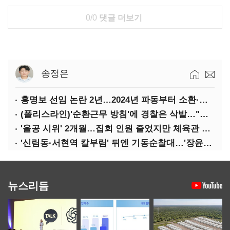
0/0
댓글 더보기
송정은
홍명보 선임 논란 2년…2024년 파동부터 소환·압색까지
(폴리스라인)'순환근무 방침'에 경찰은 삭발…"베테랑·수사력 보강 먼저"
'올공 시위' 2개월…집회 인원 줄었지만 체육관 봉쇄 계속
'신림동·서현역 칼부림' 뒤엔 기동순찰대…'장윤기 은폐·조작' 후엔 내부비리수사대
뉴스리듬