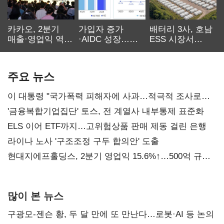
카카오, 2분기
가입자 증가
배터리 3사, 호남
매출·영업익 역대
·AIDC 성장…
ESS 시장서
최대…에이전트
SKT 2분기 성장
‘격돌’
AI 수익화 관건
본궤도
주요 뉴스
이 대통령 "국가폭력 피해자에 사과…적극적 조사로
진실 밝혀야"
'금융복합기업집단' 토스, 전 계열사 내부통제 표준화
ELS 이어 ETF까지…고위험상품 판매 제동 걸린 은행
라이나 노사 '구조조정 구두 합의안' 도출
현대지에프홀딩스, 2분기 영업익 15.6%↑…500억 규모
자사주 매입
많이 본 뉴스
구광모-젠슨 황, 두 달 만에 또 만난다…로봇·AI 등 논의