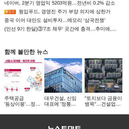
네이버, 2분기 영업익 5203억원…전년비 0.2% 감소
윙입푸드, 경영진 주가 부양 의지에 상한가
중국 이어 대만도 설비투자…메모리 ‘삼국전쟁’
(민선 9기 한달)③'7조 채무' 곳간에 충격…추미애,
20년만에 '비상재정' 선언 승부수
함께 볼만한 뉴스
주택공급
대우건설, 신임
"토지보다 금융이
'동상이몽'…정부
대표에 '정통
병목"…건설업계,
·서울시 협력
대우맨' 이강석
PF 자금경색
없으면 '공수표'
부사장 내정
해소 목소리