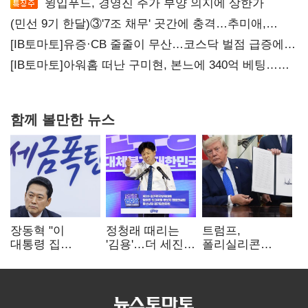
윙입푸드, 경영진 주가 부양 의지에 상한가
(민선 9기 한달)③'7조 채무' 곳간에 충격…추미애,
20년만에 '비상재정' 선언 승부수
[IB토마토]유증·CB 줄줄이 무산…코스닥 벌점 급증에
상폐 압박
[IB토마토]아워홈 떠난 구미현, 본느에 340억 베팅…
가족 지배체제 구축
함께 볼만한 뉴스
장동혁 "이
정청래 때리는
트럼프,
대통령 집
'김용'…더 세진
폴리실리콘
팔자마자 세금
'대통령 최측근'
파생상품에 15%
폭탄…'내로남불'"
입
관세…"미 산업
재건"