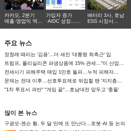
카카오, 2분기
가입자 증가
배터리 3사, 호남
매출·영업익 역대
·AIDC 성장…
ESS 시장서
최대…에이전트
SKT 2분기 성장
‘격돌’
AI 수익화 관건
본궤도
주요 뉴스
정청래 때리는 '김용'…더 세진 '대통령 최측근' 입
트럼프, 폴리실리콘 파생상품에 15% 관세…"미 산업
재건"
전세사기 피해주택 매입 1만호 돌파…누적 피해자
4만278명
문제는 전대 이후…선호투표제로 뒤집힐 땐 '지지층
불복'
"1차 투표서 과반" "게임 끝"…호남대전 앞두고 '충돌'
많이 본 뉴스
구광모-젠슨 황, 두 달 만에 또 만난다…로봇·AI 등 논의