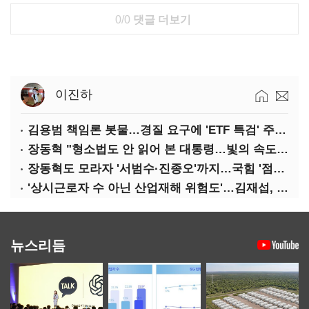
0/0
댓글 더보기
이진하
김용범 책임론 봇물…경질 요구에 'ETF 특검' 주장까지
장동혁 "형소법도 안 읽어 본 대통령…빛의 속도로 무너질 것"
장동혁도 모라자 '서범수·진종오'까지…국힘 '점입가경'
'상시근로자 수 아닌 산업재해 위험도'…김재섭, 산재예방 지원기준 손질
뉴스리듬