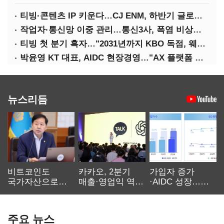
티빙·콘텐츠 IP 키운다…CJ ENM, 하반기 글로벌 확장 가속
작업자·통신망 이중 관리…통신3사, 폭염 비상대응 돌입
티빙 첫 분기 흑자…"2031년까지 KBO 독점, 웨이브 합병도 속도"
박윤영 KT 대표, AIDC 현장경영…"AX 플랫폼 핵심 인프라로 키운다"
뉴스리듬
비트코인도
카카오, 2분기
가입자 증가
국가자산으로…'
매출·영업익 역대
·AIDC 성장…
보관·평가·처분'
최대…에이전트
SKT 2분기 성장
기준은 숙제
AI 수익화 관건
본궤도
주요 뉴스