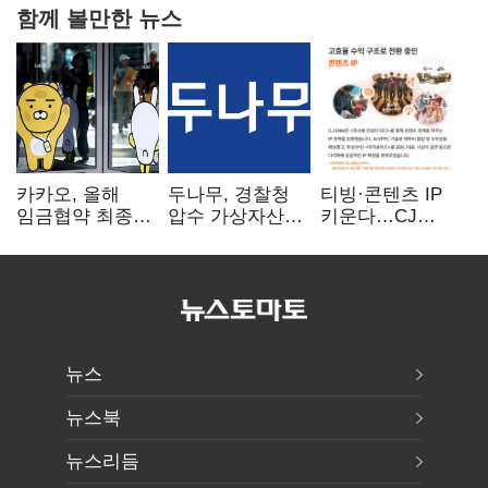
함께 볼만한 뉴스
카카오, 올해
두나무, 경찰청
티빙·콘텐츠 IP
임금협약 최종
압수 가상자산
키운다…CJ
타결…연봉 6.3%
보관 맡는다…
ENM, 하반기
인상·격려금
커스터디 사업
글로벌 확장 가속
300만원
최종 낙찰
뉴스
뉴스북
뉴스리듬