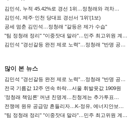
김민석, 누적 45.42%로 경선 1위…정청래와 격차
0.86%p(2보)
김민석, 제주·인천 당대표 경선서 '1위'(1보)
공세 멈춘 김민석…정청래 "갈등은 제가 수습"
"팀 정청래 정리" "이중잣대 말라"…민주 최고위원 계파
다툼 격화
김민석 "경선갈등 완전 제로 노력"…정청래 "반명 공세
사과부터"
많이 본 뉴스
김민석 "경선갈등 완전 제로 노력"…정청래 "반명 공세
사과부터"
전국 기름값 12주 연속 하락…서울 휘발윳값 1909원
'정청래 책임론' 꺼낸 친명계…친청계는 추가투표
때리기
전쟁에 원유 공급망 흔들리자…K-정유, 에너지안보
핵심으로 재부상
"팀 정청래 정리" "이중잣대 말라"…민주 최고위원 계파
다툼 격화