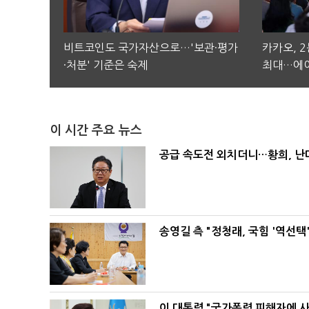
비트코인도 국가자산으로…'보관·평가
카카오, 
·처분' 기준은 숙제
최대…에이
이 시간 주요 뉴스
공급 속도전 외치더니…황희, 난
송영길 측 "정청래, 국힘 '역선
이 대통령 "국가폭력 피해자에 