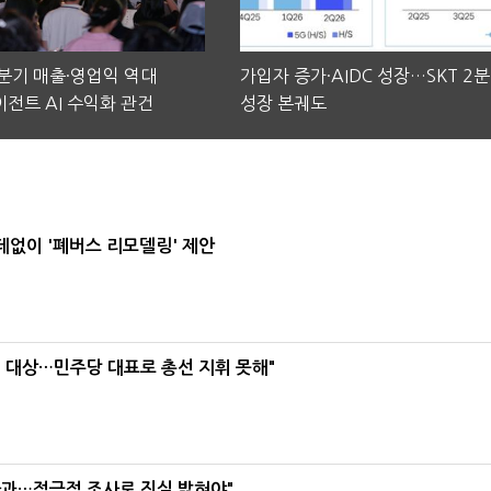
2분기 매출·영업익 역대
가입자 증가·AIDC 성장…SKT 2
전트 AI 수익화 관건
성장 본궤도
데없이 '폐버스 리모델링' 제안
택' 대상…민주당 대표로 총선 지휘 못해"
사과…적극적 조사로 진실 밝혀야"