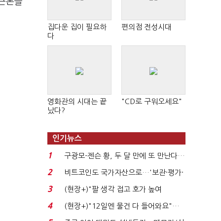
 큰돈을
집다운 집이 필요하
편의점 전성시대
다
영화관의 시대는 끝
"CD로 구워오세요"
났다?
인기뉴스
1
구광모-젠슨 황, 두 달 만에 또 만난다…
로봇·AI 등 논...
2
비트코인도 국가자산으로…'보관·평가·
처분' 기준은 ...
3
(현장+)"팔 생각 접고 호가 높여
요"…'덜 똘똘한 한 채' 20...
4
(현장+)"12일엔 물건 다 들어와요"…
빈 매대 채우며 문 연 ...