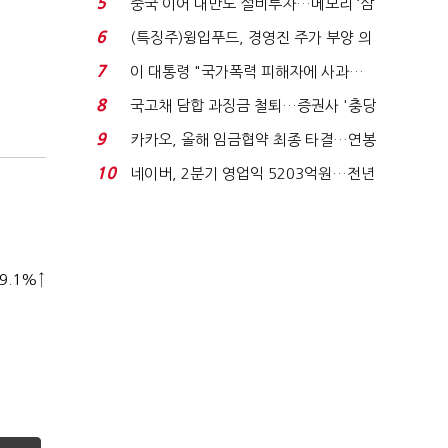
5
중국 이어 대만도 설비투자…메모리 ‘삼
국전쟁’
6
(특징주)윙입푸드, 경영진 주가 부양 의
지에 상한가...
7
이 대통령 "국가폭력 피해자에 사과…
적극적 조사로 진...
8
국고채 담합 과징금 철퇴…증권사 '충당
금 폭탄' 우려...
9
카카오, 올해 임금협약 최종 타결…연봉
6.3% 인상·격려...
10
네이버, 2분기 영업익 5203억원…전년
비 0.2% 감소...
9.1%↑