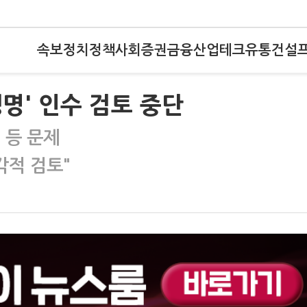
속보
정치
정책
사회
증권
금융
산업
테크
유통
건설
명' 인수 검토 중단
 등 문제
각적 검토"