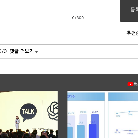
0
/
300
추천
0/0
댓글 더보기