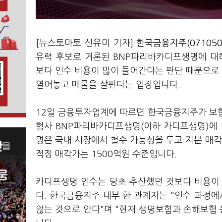
[뉴스토마토 신유미 기자]
한국금융지주(071050
유력 후보로 거론된 BNP파리바카디프생명에 대
보다 인수 비용이 많이 들어간다는 판단 때문으로
열어놓고 매물을 살핀다는 입장입니다.
12일 금융투자업계에 따르면 한국금융지주가 보
험사 BNP파리바카디프생명(이하 카디프생명)에 
명은 국내 시장에서 철수 가능성을 두고 지분 매
적정 매각가는 1500억원 수준입니다.
카디프생명 인수는 당초 추산했던 것보다 비용이
다. 한국금융지주 내부 한 관계자는 "인수 과정에
않는 것으로 안다"며 "현재 생명보험과 손해보험 