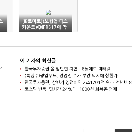
스
[IB토마토](보험업 디스
적
카운트)③IFRS17에 막
힌 배당…양극화 불가피
이 기자의 최신글
다!
한국투자증권 올 임단협 지연…8월에도 미타결
(특징주)윙입푸드, 경영진 주가 부양 의지에 상한가
한국투자증권, 상반기 영업이익 2조1701억 원… 전년비 8
코스닥 반등, 닷새간 24%↑…1000선 회복은 언제