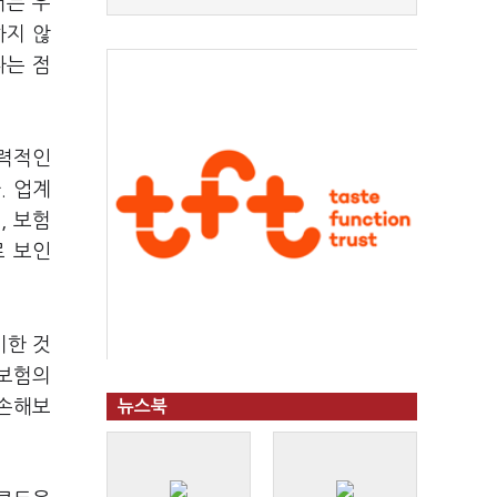
서는 우
하지 않
다는 점
매력적인
. 업계
, 보험
로 보인
기한 것
해보험의
G손해보
뉴스북