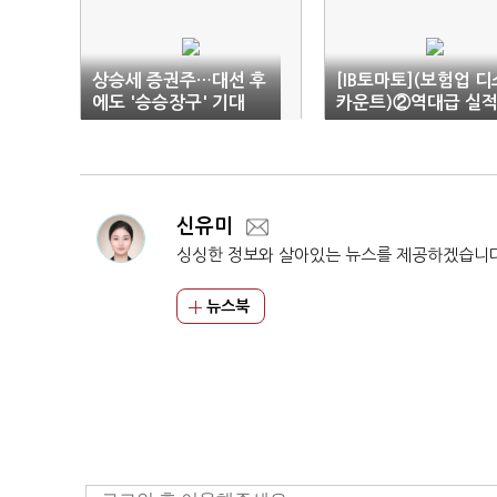
상승세 증권주…대선 후
[IB토마토](보험업 디
에도 '승승장구' 기대
카운트)②역대급 실
에도 자본·규제 '발목'
신유미
싱싱한 정보와 살아있는 뉴스를 제공하겠습니
뉴스북