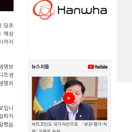
데 당초
는 예상
험사까지
 생명보
뉴스리듬
카디프생
프생명의
 보입니
 살피지
 말했습
비트코인도 국가자산으로…'보관·평가·처
분' 기준은 숙제