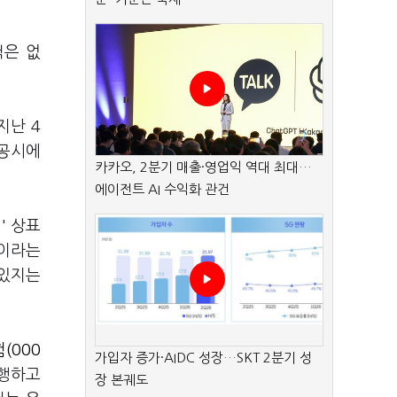
척은 없
지난 4
 공시에
카카오, 2분기 매출·영업익 역대 최대…
에이전트 AI 수익화 관건
.' 상표
것이라는
고있지는
(000
가입자 증가·AIDC 성장…SKT 2분기 성
진행하고
장 본궤도