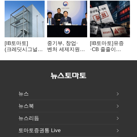
[IB토마토]
중기부, 창업·
[IB토마토]유증
(크레딧시그널)
벤처 세제지원
·CB 줄줄이
네패스, AI
강화…제3자
무산…코스닥
수혜에도
사업승계
벌점 급증에 상폐
레버리지 부담
과세특례 신설
압박
여전
뉴스
뉴스북
뉴스리듬
토마토증권통 Live