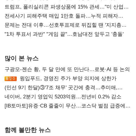
트럼프, 폴리실리콘 파생상품에 15% 관세…"미 산업
재건"
전세사기 피해주택 매입 1만호 돌파…누적 피해자
4만278명
문제는 전대 이후…선호투표제로 뒤집힐 땐 '지지층
불복'
"1차 투표서 과반" "게임 끝"…호남대전 앞두고 '충돌'
많이 본 뉴스
구광모-젠슨 황, 두 달 만에 또 만난다…로봇·AI 등 논의
윙입푸드, 경영진 주가 부양 의지에 상한가
(민선 9기 한달)③'7조 채무' 곳간에 충격…추미애,
20년만에 '비상재정' 선언 승부수
네이버, 2분기 영업익 5203억원…전년비 0.2% 감소
[IB토마토]유증·CB 줄줄이 무산…코스닥 벌점 급증에
상폐 압박
함께 볼만한 뉴스