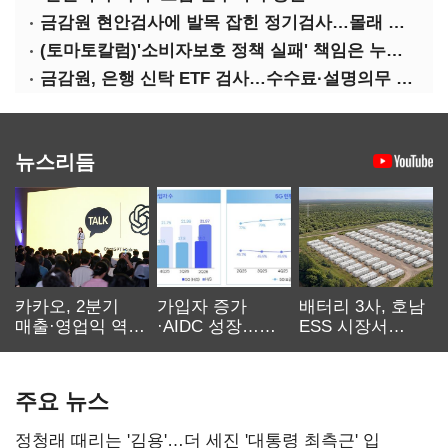
금감원 현안검사에 발목 잡힌 정기검사…몰래 웃는 금융권
(토마토칼럼)'소비자보호 정책 실패' 책임은 누가 지나
금감원, 은행 신탁 ETF 검사…수수료·설명의무 정조준
뉴스리듬
카카오, 2분기
가입자 증가
배터리 3사, 호남
매출·영업익 역대
·AIDC 성장…
ESS 시장서
최대…에이전트
SKT 2분기 성장
‘격돌’
AI 수익화 관건
본궤도
주요 뉴스
정청래 때리는 '김용'…더 세진 '대통령 최측근' 입