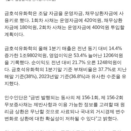
금호석유화학은 조달 자금을 운영자금
,
채무상환자금에 사
용키로 했다.
1
회차 사채는 운영자금에
420
억원
,
채무상환
자금에
180
억원,
2
회차 사채는 운영자금에
400
억원 투입할
계획이다
.
금호석유화학의 올해
1
분기 매출은 전년 동기 대비
14.4%
증가한
1
조
9802
억원
,
영업이익은
53.4%
늘어난
1206
억원
을 기록했다
.
순이익도 전년 대비
21.7%
오른
1248
억원이
다
.
금호석유화학의
1
분기말 기준 부채비율은
37.7%
로 지난
해말 기준
(38%), 2023
년말 기준
(36.8%)
과 유사한 수준을 유
지했다
.
인수인단은
“
금번 발행되는 동사의 제
156-1
회
,
제
156-2
회
무보증사채는 제반사항과 이용 가능한 정보를 고려할 때 원
리금 상환은 무난할 것으로 사료되나 국내외 거시경제 변수
변화로 상환에 대한 확실성이 저하될 수 있다
”
고 밝혔다
.