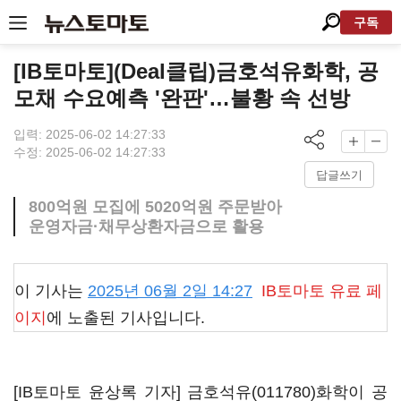
구독
[IB토마토](Deal클립)금호석유화학, 공
모채 수요예측 '완판'…불황 속 선방
입력: 2025-06-02 14:27:33
수정: 2025-06-02 14:27:33
답글쓰기
800억원 모집에 5020억원 주문받아
운영자금·채무상환자금으로 활용
이 기사는
2025년 06월 2일 14:27
IB토마토
유료 페
이지
에 노출된 기사입니다.
[IB토마토 윤상록 기자]
금호석유(011780)
화학이 공