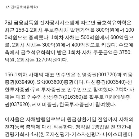
(사진=금호석유화학)
2
일 금융감독원 전자공시시스템에 따르면 금호석유화학은
최근
156-1·2
회차 무보증사채 발행가액을
800
억원에서
100
0
억원으로 증액했다
. 1
회차 사채는
500
억원에서
600
억원으
로
, 2
회차 사채는
300
억원에서
400
억원으로 키웠다.
수요예
측에서 금호석유화학이 받은
1
회차 사채 주문금액은
3750
억원
, 2
회차는
1270
억원이다.
156-1
회차 사채의 대표 인수인은
신영증권(001720)
과
키움
증권(039490)
,
SK(003600)
증권이다
.
대신증권(003540)
·신
한투자증권·우리투자증권도 인수인으로 참여했다
. 2
회차 사
채는 대표 인수인
삼성증권(016360)
을 필두로
미래에셋증
권(037620)
,
케이비증권
,
한국투자증권이 참여했다
.
이자율은 사채발행일로부터 원금상환기일 전일까지 사채의
전자등록 총액에 대해 적용한다
.
청약일
1
영업일 전 민간채
권평가회사
4
사
(
한국자산평가
·
키스자산평가·나이스피앤아