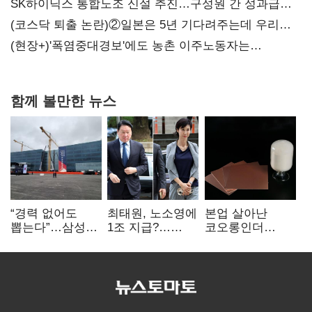
SK하이닉스 통합노조 신설 추진…구성원 간 성과급
불만 확산
(코스닥 퇴출 논란)②일본은 5년 기다려주는데 우리는
당장 퇴출?…시간만으론 부족한 코스닥 구하기
(현장+)'폭염중대경보'에도 농촌 이주노동자는
강행군…'야외작업 중지' 권고도 무시
함께 볼만한 뉴스
“경력 없어도
최태원, 노소영에
본업 살아난
뽑는다”…삼성
1조 지급?…
코오롱인더
·TSMC, 미
재상고 여부 주목
·HS효성…AI·
반도체 인재
배터리 소재로
쟁탈전
보폭 확대