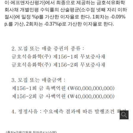
이·에프앤자산평가
)
에서 최종으로 제공하는 금호석유화학
회사채 개별민평 수익률의 산술평균
(
소수점 넷째 자리 이하
절사
)
에 일정
%p
를 가산한 이자율로 한다
. 1
회차는
-0.09%
p.
를 가산
, 2
회차는
-0.37%p
로 가산한 이자율로 한다.
(출처=금융감독원 전자공시시스템)