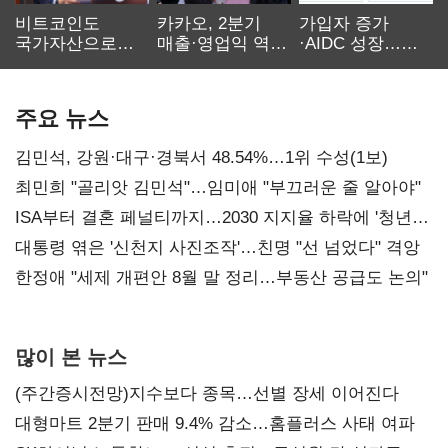
비트코인도
카카오, 2분기
가입자 증가
국가자산으로…'
매출·영업익 역대
·AIDC 성장…
보관·평가·처분'
최대…에이전트
SKT 2분기 성장
기준은 숙제
AI 수익화 관건
본궤도
주요 뉴스
김민석, 강원·대구·경북서 48.54%…1위 수성(1보)
최민희 "골리앗 김민석"…임미애 "부끄러운 줄 알아야"
ISA부터 결혼 페널티까지…2030 지지율 하락에 '청년
챙기기'
대통령 엮은 '신천지 사진조작'…친명 "선 넘었다" 격앙
한정애 "세제 개편안 8월 말 정리…부동산 공급도 논의"
많이 본 뉴스
(주간증시전망)지수보다 종목…선별 장세 이어진다
대형마트 2분기 판매 9.4% 감소…홈플러스 사태 여파