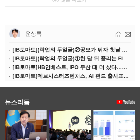
윤상록
[IB토마토](락업의 두얼굴)②공모가 뛰자 첫날 매도…FI 엑시트 전략 갈렸다
[IB토마토](락업의 두얼굴)①한 달 뒤 풀리는 FI 물량…새내기주 오버행 경계
[IB토마토]HB인베스트, IPO 무산 때 더 샀다…마키나락스 투자 2.7배 회수
[IB토마토]데브시스터즈벤처스, AI 펀드 출사표…모회사 경영난 변수
뉴스리듬