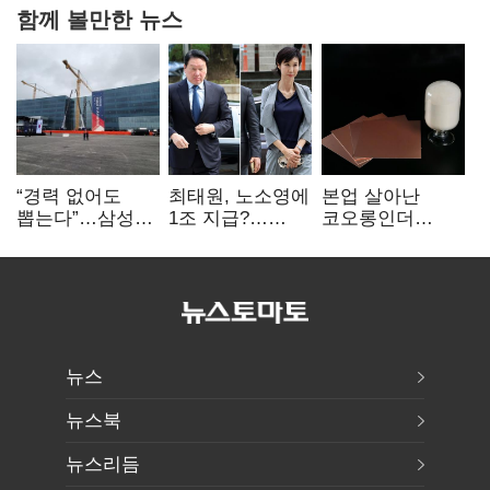
함께 볼만한 뉴스
“경력 없어도
최태원, 노소영에
본업 살아난
뽑는다”…삼성
1조 지급?…
코오롱인더
·TSMC, 미
재상고 여부 주목
·HS효성…AI·
반도체 인재
배터리 소재로
쟁탈전
보폭 확대
뉴스
뉴스북
뉴스리듬