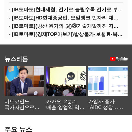
[IB토마토]현대제철, 전기로 늘릴수록 전기료 부담…저탄소 전환의 역설
[IB토마토]HD현대중공업, 오일뱅크 빈자리 채웠다…그룹 배당 핵심축 부상
[IB토마토](방산 원가의 덫)③기술개발까진 지원…수출은 각자도생
[IB토마토](경제TOP아보기)밥상물가·보험료·복구비…장마가 내미는 청구서
뉴스리듬
비트코인도
카카오, 2분기
가입자 증가
국가자산으로…'
매출·영업익 역대
·AIDC 성장…
보관·평가·처분'
최대…에이전트
SKT 2분기 성장
기준은 숙제
AI 수익화 관건
본궤도
주요 뉴스