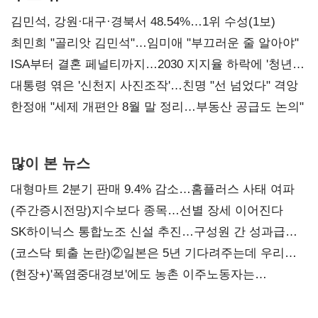
김민석, 강원·대구·경북서 48.54%…1위 수성(1보)
최민희 "골리앗 김민석"…임미애 "부끄러운 줄 알아야"
ISA부터 결혼 페널티까지…2030 지지율 하락에 '청년
챙기기'
대통령 엮은 '신천지 사진조작'…친명 "선 넘었다" 격앙
한정애 "세제 개편안 8월 말 정리…부동산 공급도 논의"
많이 본 뉴스
대형마트 2분기 판매 9.4% 감소…홈플러스 사태 여파
(주간증시전망)지수보다 종목…선별 장세 이어진다
SK하이닉스 통합노조 신설 추진…구성원 간 성과급
불만 확산
(코스닥 퇴출 논란)②일본은 5년 기다려주는데 우리는
당장 퇴출?…시간만으론 부족한 코스닥 구하기
(현장+)'폭염중대경보'에도 농촌 이주노동자는
강행군…'야외작업 중지' 권고도 무시