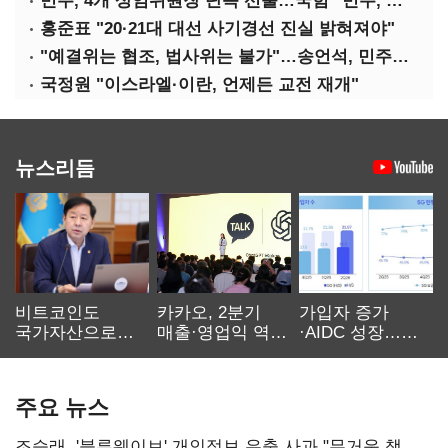
민주, 4개 상임위원장 단독 선출…국힘 "민주, 협치 무너뜨려"
홍준표 "20·21대 대선 사기경선 진실 밝혀져야"
"예결위는 협조, 법사위는 불가"…송언석, 민주당 압박
국정원 "이스라엘·이란, 언제든 교전 재개"
뉴스리듬
비트코인도
카카오, 2분기
가입자 증가
국가자산으로…'
매출·영업익 역대
·AIDC 성장…
보관·평가·처분'
최대…에이전트
SKT 2분기 성장
기준은 숙제
AI 수익화 관건
본궤도
주요 뉴스
조승래, '블루웨이브' 개인정보 유출 사과 "무거운 책임