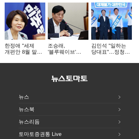
한정애 "세제
조승래,
김민석 "일하는
개편안 8월 말
'블루웨이브'
당대표"…정청래
정리…부동산
개인정보 유출
"의리가 제일
공급도 논의"
사과 "무거운
중요"
책임 통감"
뉴스
뉴스북
뉴스리듬
토마토증권통 Live