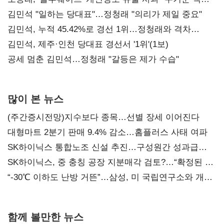
통감"
김민석 "일하는 당대표"…정청래 "의리가 제일 중요"
김민석, 누적 45.42%로 경선 1위…정청래와 격차
0.86%p(2보)
김민석, 제주·인천 당대표 경선서 '1위'(1보)
공세 멈춘 김민석…정청래 "갈등은 제가 수습"
많이 본 뉴스
(주간증시전망)지수보다 종목…선별 장세 이어진다
대형마트 2분기 판매 9.4% 감소…홈플러스 사태 여파
SK하이닉스 통합노조 신설 추진…구성원간 성과급
불만 확산
SK하이닉스, 중 충칭 공장 지분매각 검토?…“확정된 바
없어”
“-30℃ 이하도 난방 거뜬”…삼성, 미 국립연구소와 개발
협력
함께 볼만한 뉴스