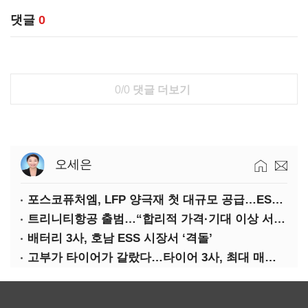
댓글
0
0/0
댓글 더보기
오세은
포스코퓨처엠, LFP 양극재 첫 대규모 공급…ESS 시장 공략
트리니티항공 출범…“합리적 가격·기대 이상 서비스로 승부”
배터리 3사, 호남 ESS 시장서 ‘격돌’
고부가 타이어가 갈랐다…타이어 3사, 최대 매출에도 영업익 희비