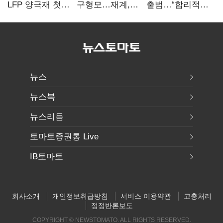
LFP 양극재 첫
구형모…재계,
출범…“합리적
대규모 공급…
1980년대생
가격·기대 이상
ESS 시장 공략
전성시대
서비스로 승부”
뉴스
뉴스북
뉴스리듬
토마토증권통 Live
IB토마토
회사소개
개인정보취급방침
서비스 이용약관
고충처리
정정반론보도
COPYRIGHT © NEWSTOMATO. ALL RIGHTS RESERVED.