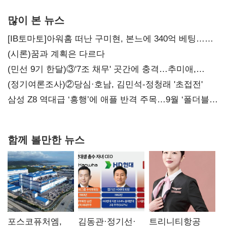
많이 본 뉴스
[IB토마토]아워홈 떠난 구미현, 본느에 340억 베팅…
가족 지배체제 구축
(시론)꿈과 계획은 다르다
(민선 9기 한달)③'7조 채무' 곳간에 충격…추미애,
20년만에 '비상재정' 선언 승부수
(정기여론조사)②당심·호남, 김민석-정청래 '초접전'
삼성 Z8 역대급 ‘흥행’에 애플 반격 주목…9월 ‘폴더블
대전’
함께 볼만한 뉴스
포스코퓨처엠,
김동관·정기선·
트리니티항공