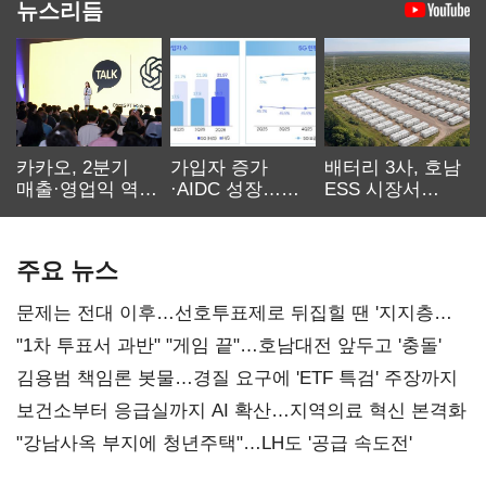
뉴스리듬
카카오, 2분기
가입자 증가
배터리 3사, 호남
매출·영업익 역대
·AIDC 성장…
ESS 시장서
최대…에이전트
SKT 2분기 성장
‘격돌’
AI 수익화 관건
본궤도
주요 뉴스
문제는 전대 이후…선호투표제로 뒤집힐 땐 '지지층
불복'
"1차 투표서 과반" "게임 끝"…호남대전 앞두고 '충돌'
김용범 책임론 봇물…경질 요구에 'ETF 특검' 주장까지
보건소부터 응급실까지 AI 확산…지역의료 혁신 본격화
"강남사옥 부지에 청년주택"…LH도 '공급 속도전'