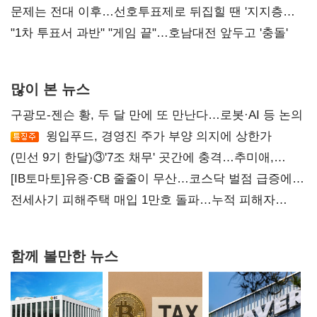
4만278명
문제는 전대 이후…선호투표제로 뒤집힐 땐 '지지층
불복'
"1차 투표서 과반" "게임 끝"…호남대전 앞두고 '충돌'
많이 본 뉴스
구광모-젠슨 황, 두 달 만에 또 만난다…로봇·AI 등 논의
윙입푸드, 경영진 주가 부양 의지에 상한가
(민선 9기 한달)③'7조 채무' 곳간에 충격…추미애,
20년만에 '비상재정' 선언 승부수
[IB토마토]유증·CB 줄줄이 무산…코스닥 벌점 급증에
상폐 압박
전세사기 피해주택 매입 1만호 돌파…누적 피해자
4만278명
함께 볼만한 뉴스