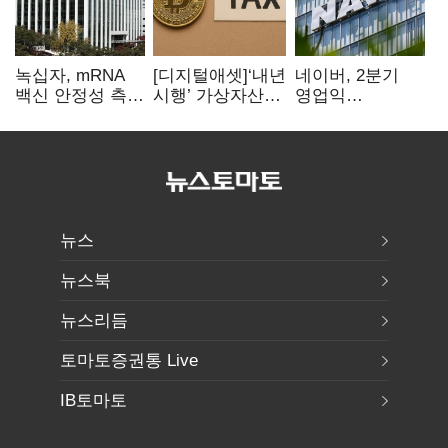
녹십자, mRNA
[디지털애셋]‘내년
네이버, 2분기
백신 안정성 측정
시행’ 가상자산
영업익
기술 확보
과세, 연말 국회
5203억원…
문턱 넘을까
전년비 0.2%
감소
뉴스
뉴스북
뉴스리듬
토마토증권통 Live
IB토마토