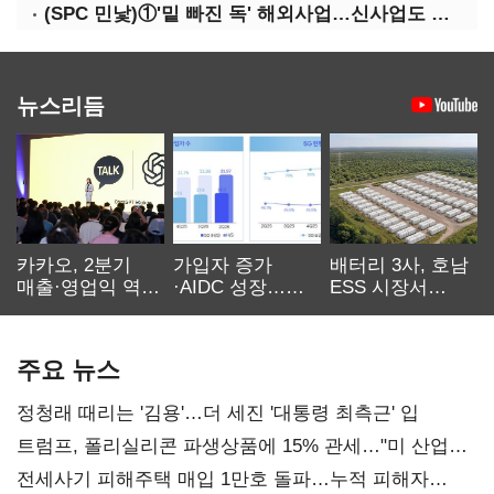
(SPC 민낯)①'밑 빠진 독' 해외사업…신사업도 경고등
뉴스리듬
카카오, 2분기
가입자 증가
배터리 3사, 호남
매출·영업익 역대
·AIDC 성장…
ESS 시장서
최대…에이전트
SKT 2분기 성장
‘격돌’
AI 수익화 관건
본궤도
주요 뉴스
정청래 때리는 '김용'…더 세진 '대통령 최측근' 입
트럼프, 폴리실리콘 파생상품에 15% 관세…"미 산업
재건"
전세사기 피해주택 매입 1만호 돌파…누적 피해자