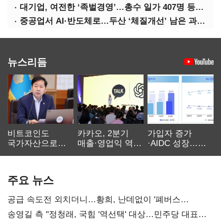
대기업, 여전한 ‘족벌경영’…총수 일가 407명 등기임원
중공업서 AI·반도체로…두산 ‘체질개선’ 남은 과제는
뉴스리듬
비트코인도
카카오, 2분기
가입자 증가
국가자산으로…'
매출·영업익 역대
·AIDC 성장…
보관·평가·처분'
최대…에이전트
SKT 2분기 성장
기준은 숙제
AI 수익화 관건
본궤도
주요 뉴스
공급 속도전 외치더니…황희, 난데없이 '폐버스
리모델링' 제안
송영길 측 "정청래, 국힘 '역선택' 대상…민주당 대표로