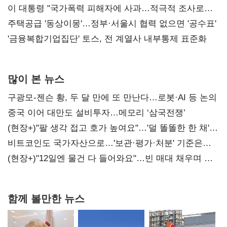
총선 지휘 못해"
이 대통령 "국가폭력 피해자에 사과…적극적 조사로
진실 밝혀야"
주택공급 '동상이몽'…정부·서울시 협력 없으면 '공수표'
'금융복합기업집단' 토스, 전 계열사 내부통제 표준화
많이 본 뉴스
구광모-젠슨 황, 두 달 만에 또 만난다…로봇·AI 등 논의
중국 이어 대만도 설비투자…메모리 ‘삼국전쟁’
(현장+)"팔 생각 접고 호가 높여요"…'덜 똘똘한 한 채'
20억 키맞추기
비트코인도 국가자산으로…'보관·평가·처분' 기준은
숙제
(현장+)"12일엔 물건 다 들어와요"…빈 매대 채우며 문
연 홈플러스
함께 볼만한 뉴스