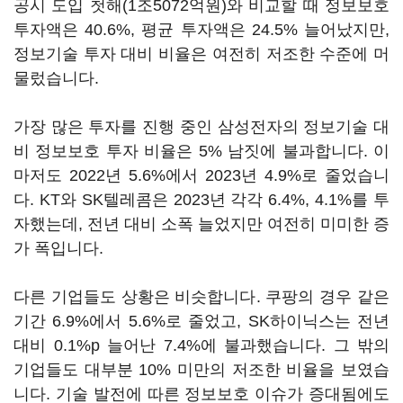
공시 도입 첫해
(1
조
5072
억원
)
와 비교할 때 정보보호
투자액은
40.6%,
평균 투자액은
24.5%
늘어났지만
,
정보기술 투자 대비 비율은 여전히 저조한 수준에 머
물렀습니다
.
가장 많은 투자를 진행 중인 삼성전자의 정보기술 대
비 정보보호 투자 비율은
5%
남짓에 불과합니다
.
이
마저도
2022
년
5.6%
에서
2023
년
4.9%
로 줄었습니
다
. KT
와
SK
텔레콤은
2023
년 각각
6.4%, 4.1%
를 투
자했는데
,
전년 대비 소폭 늘었지만 여전히 미미한 증
가 폭입니다
.
다른 기업들도 상황은 비슷합니다
.
쿠팡의 경우 같은
기간
6.9%
에서
5.6%
로 줄었고
, SK
하이닉스는 전년
대비
0.1%p
늘어난
7.4%
에 불과했습니다
.
그 밖의
기업들도 대부분
10%
미만의 저조한 비율을 보였습
니다
.
기술 발전에 따른 정보보호 이슈가 증대됨에도