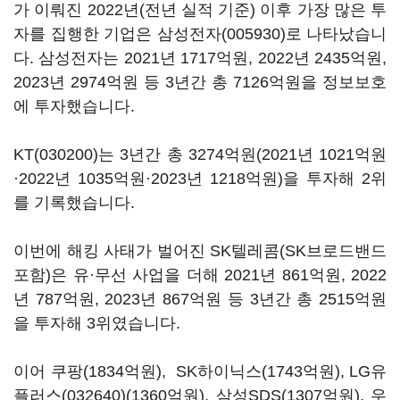
가 이뤄진
2022
년
(
전년 실적 기준
)
이후 가장 많은 투
자를 집행한 기업은
삼성전자(005930)
로 나타났습니
다
.
삼성전자는
2021
년
1717
억원
, 2022
년
2435
억원
,
2023
년
2974
억원 등
3
년간 총
7126
억원을 정보보호
에 투자했습니다
.
KT(030200)
는
3
년간 총
3274
억원
(2021
년
1021
억원
·
2022
년
1035
억원·
2023
년
1218
억원
)
을 투자해
2
위
를 기록했습니다
.
이번에 해킹 사태가 벌어진
SK
텔레콤
(SK
브로드밴드
포함
)
은 유·무선 사업을 더해
2021
년
861
억원
, 2022
년
787
억원
, 2023
년
867
억원 등
3
년간 총
2515
억원
을 투자해
3
위였습니다
.
이어 쿠팡
(1834
억원
), SK하이닉스
(1743
억원
),
LG유
플러스(032640)
(1360
억원
), 삼성SDS
(1307
억원
),
우