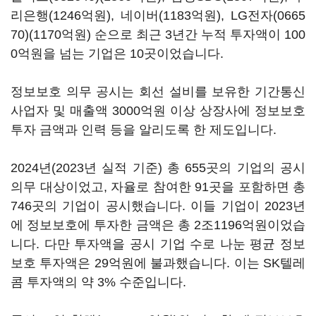
리은행
(1246
억원
),
네이버
(1183
억원
),
LG전자(0665
70)
(1170
억원
)
순으로 최근
3
년간 누적 투자액이
100
0
억원을 넘는 기업은
10
곳이었습니다
.
정보보호 의무 공시는 회선 설비를 보유한 기간통신
사업자 및 매출액
3000
억원 이상 상장사에 정보보호
투자 금액과 인력 등을 알리도록 한 제도입니다
.
2024
년
(2023
년 실적 기준
)
총
655
곳의 기업의 공시
의무 대상이었고
,
자율로 참여한
91
곳을 포함하면 총
746
곳의 기업이 공시했습니다
.
이들 기업이
2023
년
에 정보보호에 투자한 금액은 총
2
조
1196
억원이었습
니다
.
다만 투자액을 공시 기업 수로 나눈 평균 정보
보호 투자액은
29
억원에 불과했습니다
.
이는
SK
텔레
콤 투자액의 약
3%
수준입니다
.