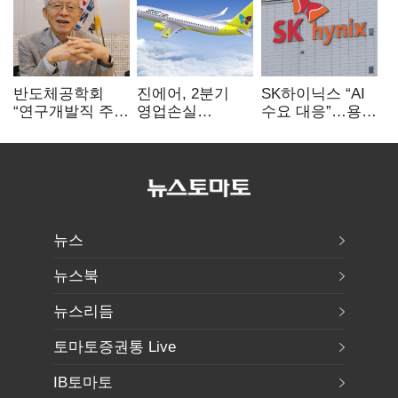
반도체공학회
진에어, 2분기
SK하이닉스 “AI
“연구개발직 주
영업손실
수요 대응”…용인
52시간제
731억…유가
·청주 팹에 54조
개선해야”
상승 여파
투자
뉴스
뉴스북
뉴스리듬
토마토증권통 Live
IB토마토