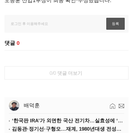
오승훈 산업1부장이 최종 확인·수정했습니다.
댓글
0
0/0
댓글 더보기
배덕훈
‘한국판 IRA’가 외면한 국산 전기차…실효성에 ‘의문’
김동관·정기선·구형모…재계, 1980년대생 전성시대