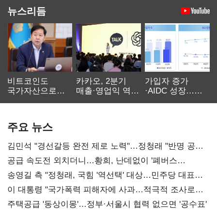
뉴스리듬
비트코인도
카카오, 2분기
가입자 증가
국가자산으로…'
매출·영업익 역대
·AIDC 성장…
보관·평가·처분'
최대…에이전트
SKT 2분기 성장
기준은 숙제
AI 수익화 관건
본궤도
주요 뉴스
김민석 "경선갈등 완전 제로 노력"…정청래 "반명 공세
사과부터"
공급 속도전 외치더니…황희, 난데없이 '폐버스
리모델링' 제안
송영길 측 "정청래, 국힘 '역선택' 대상…민주당 대표로
총선 지휘 못해"
이 대통령 "국가폭력 피해자에 사과…적극적 조사로
진실 밝혀야"
주택공급 '동상이몽'…정부·서울시 협력 없으면 '공수표'