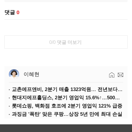
댓글
0
0/0
댓글 더보기
이혜현
교촌에프앤비, 2분기 매출 1323억원… 전년보다 4.9%↑
현대지에프홀딩스, 2분기 영업익 15.6%↑…500억 규모 자사주 매입
롯데쇼핑, 백화점 호조에 2분기 영업익 121% 급증
과징금 '폭탄' 맞은 쿠팡…상장 5년 만에 최대 손실