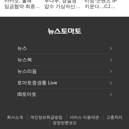
카카오, 올해
두나무, 경찰청
티빙·콘텐츠 IP
임금협약 최종
압수 가상자산
키운다…CJ
타결…연봉 6.3%
보관 맡는다…
ENM, 하반기
인상·격려금
커스터디 사업
글로벌 확장 가속
300만원
최종 낙찰
뉴스
뉴스북
뉴스리듬
토마토증권통 Live
IB토마토
회사소개
개인정보취급방침
서비스 이용약관
고충처리
정정반론보도