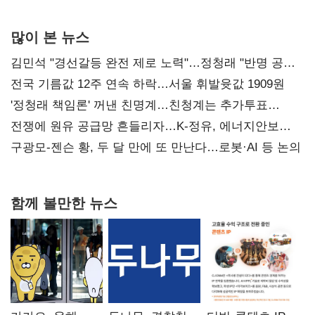
많이 본 뉴스
김민석 "경선갈등 완전 제로 노력"…정청래 "반명 공세
사과부터"
전국 기름값 12주 연속 하락…서울 휘발윳값 1909원
'정청래 책임론' 꺼낸 친명계…친청계는 추가투표
때리기
전쟁에 원유 공급망 흔들리자…K-정유, 에너지안보
핵심으로 재부상
구광모-젠슨 황, 두 달 만에 또 만난다…로봇·AI 등 논의
함께 볼만한 뉴스