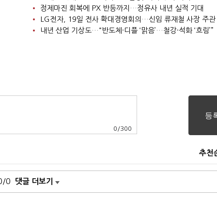
정제마진 회복에 PX 반등까지…정유사 내년 실적 기대
LG전자, 19일 전사 확대경영회의…신임 류재철 사장 주관
내년 산업 기상도…“반도체·디플 ‘맑음’…철강·석화 ‘흐림’”
0
/
300
추천
0/0
댓글 더보기