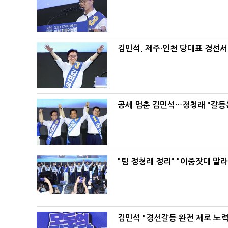
김민석, 제주·인천 당대표 경선서 '
공세 멈춘 김민석…정청래 "갈등
"팀 정청래 정리" "이중잣대 말
김민석 "경선갈등 완전 제로 노력