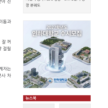
받아 진
장 본궤도
 이동과
 잘 꺼
량 걸릴
관계자는
본사 차
뉴스북