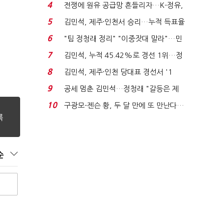
는 추가투표 때리기...
4
전쟁에 원유 공급망 흔들리자…K-정유,
에너지안보 핵심...
5
김민석, 제주·인천서 승리…누적 득표율
'1위 탈환'(종합)...
6
"팀 정청래 정리" "이중잣대 말라"…민
주 최고위원 계파 다...
7
김민석, 누적 45.42%로 경선 1위…정
청래와 격차 0.86%p(...
8
김민석, 제주·인천 당대표 경선서 '1
위'(1보)...
9
공세 멈춘 김민석…정청래 "갈등은 제
가 수습"
10
구광모-젠슨 황, 두 달 만에 또 만난다…
로봇·AI 등 논...
순