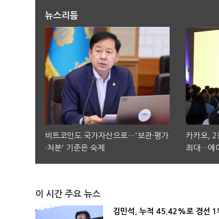
뉴스리듬
비트코인도 국가자산으로…'보관·평가
카카오, 
·처분' 기준은 숙제
최대…에이
이 시간 주요 뉴스
김민석, 누적 45.42%로 경선 