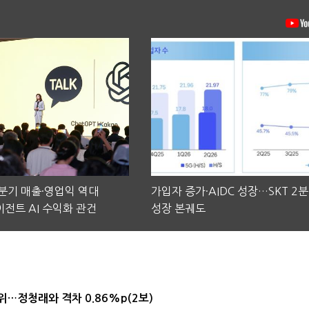
2분기 매출·영업익 역대
가입자 증가·AIDC 성장…SKT 2
전트 AI 수익화 관건
성장 본궤도
1위…정청래와 격차 0.86%p(2보)