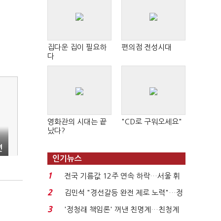
집다운 집이 필요하
편의점 전성시대
다
영화관의 시대는 끝
"CD로 구워오세요"
났다?
년
인기뉴스
1
전국 기름값 12주 연속 하락…서울 휘
발윳값 1909원...
2
김민석 "경선갈등 완전 제로 노력"…정
청래 "반명 공세 사...
3
'정청래 책임론' 꺼낸 친명계…친청계