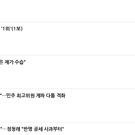
1위'(1보)
은 제가 수습"
라"…민주 최고위원 계파 다툼 격화
"…정청래 "반명 공세 사과부터"