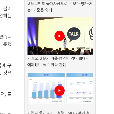
비트코인도 국가자산으로…'보관·평가·처
. 불이
분' 기준은 숙제
가열하는
산됐습니
지 못했
카카오, 2분기 매출·영업익 역대 최대…
에이전트 AI 수익화 관건
끝에 구
는 것으
어, 불
가입자 증가·AIDC 성장…SKT 2분기 성