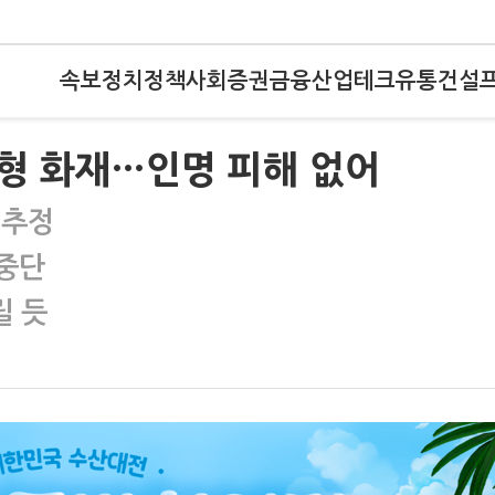
속보
정치
정책
사회
증권
금융
산업
테크
유통
건설
형 화재…인명 피해 없어
 추정
 중단
릴 듯