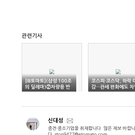
관련기사
[IB토마토](삼성 100조
코스피·코스닥, 하락 
의 딜레마)②차량용 반
감…관세 완화에도 차
도체 M&A 수면 위로
실현 출회
신대성
중견·중소기업을 취재합니다. 많은 제보 바랍
다. ston9477@etomato.com