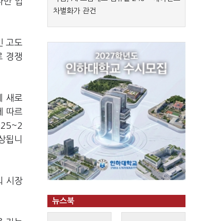
다만 업
차별화가 관건
인 고도
로 경쟁
에 새로
에 따르
25~2
예상됩니
외 시장
뉴스북