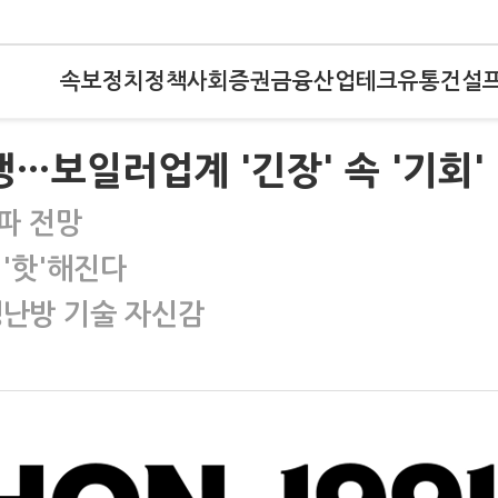
속보
정치
정책
사회
증권
금융
산업
테크
유통
건설
…보일러업계 '긴장' 속 '기회'
돌파 전망
 '핫'해진다
냉난방 기술 자신감