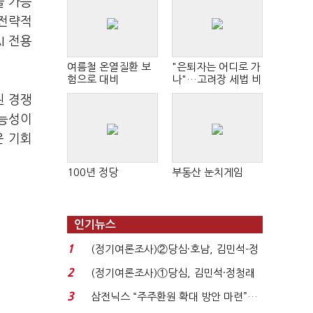
을 가능
 전략적
I 전용
여름철 온열질환 보
"은퇴자는 어디로 가
험으로 대비
나"…고려장 세법 비
판 확산
된 경쟁
가능성이
운 기회
100년 정당
부동산 눈치게임
인기뉴스
1
(정기여론조사)②당심·호남, 김민석-정
청래 '초접전'...
2
(정기여론조사)①당심, 김민석·정청래
'초접전'…대통령 ...
3
삼전닉스 “주주환원 확대 방안 마련”…