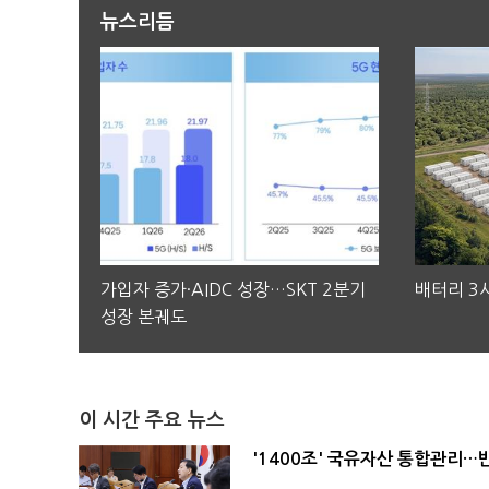
뉴스리듬
가입자 증가·AIDC 성장…SKT 2분기
배터리 3사
성장 본궤도
이 시간 주요 뉴스
'1400조' 국유자산 통합관리