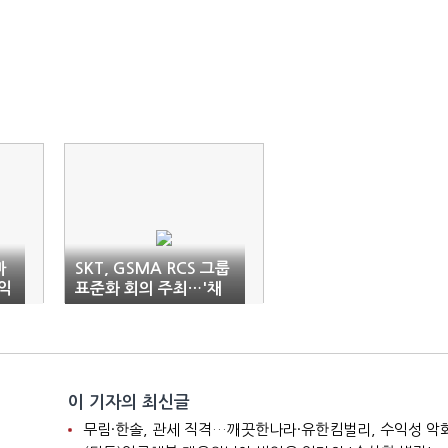
마
SKT, GSMA RCS 그룹
익
표준화 회의 주최…'채
팅+' 노하우 공유
이 기자의 최신글
니
무림·한솔, 관세 직격…깨끗한나라·유한킴벌리, 수익성 악