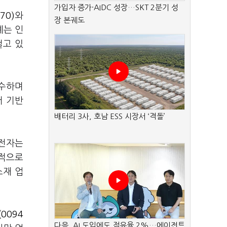
가입자 증가·AIDC 성장…SKT 2분기 성
70)
와
장 본궤도
계는 인
걸고 있
인수하며
터 기반
배터리 3사, 호남 ESS 시장서 ‘격돌’
G전자는
표적으로
소재 업
0094
다음, AI 도입에도 점유율 2%…에이전트