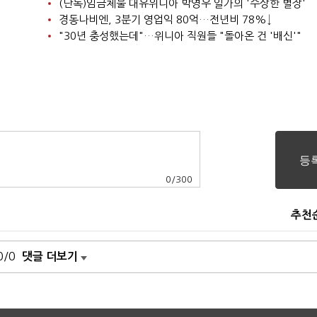
(단독)임금체불 대유위니아 박영우 일가의 '수상한 별장'
경동나비엔, 3분기 영업익 80억…전년비 78%↓
"30년 충성했는데"…위니아 직원들 "돌아온 건 '배신'"
0
/
300
추천
0/0
댓글 더보기