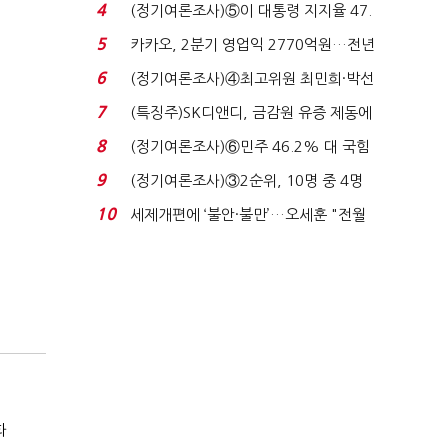
로이터에 성명...
4
(정기여론조사)⑤이 대통령 지지율 47.
7%…일주일 만에 ...
5
카카오, 2분기 영업익 2770억원…전년
비 36% 증가...
6
(정기여론조사)④최고위원 최민희·박선
원 '양강'…서미...
7
(특징주)SK디앤디, 금감원 유증 제동에
장 초반 상한가...
8
(정기여론조사)⑥민주 46.2% 대 국힘
31.0%…오차범위 밖 ...
9
(정기여론조사)③2순위, 10명 중 4명
'송영길'…정청래 '한 ...
10
세제개편에 ‘불안·불만’…오세훈 "전월
세 구하기 더 ...
화